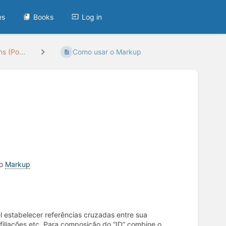
es
Books
Log in
s (Po...
Como usar o Markup
ão
Markup
el estabelecer referências cruzadas entre sua
filiações etc. Para composição do “ID” combine o