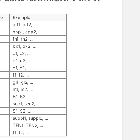
xo
Exemplo
aff1, aff2, …
app1, app2, …
fn1, fn2, …
bx1, bx2, …
c1, c2, …
d1, d2, …
e1, e2, …
f1, f2, …
gl1, gl2, …
m1, m2, …
B1, B2, …
sec1, sec2, …
S1, S2, …
suppl1, suppl2, …
TFN1, TFN2, …
t1, t2, …