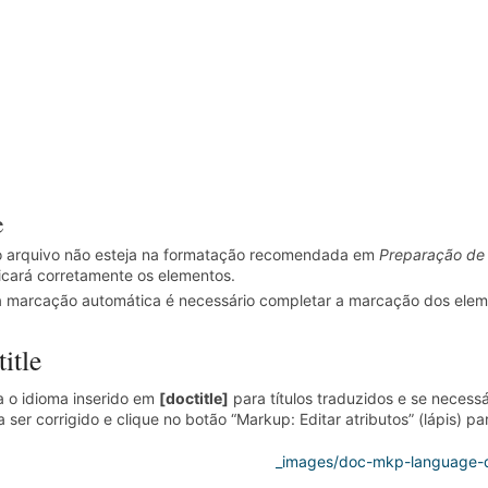
e
o arquivo não esteja na formatação recomendada em
Preparação de
ficará corretamente os elementos.
 marcação automática é necessário completar a marcação dos elem
itle
a o idioma inserido em
[doctitle]
para títulos traduzidos e se necessári
a ser corrigido e clique no botão “Markup: Editar atributos” (lápis) par