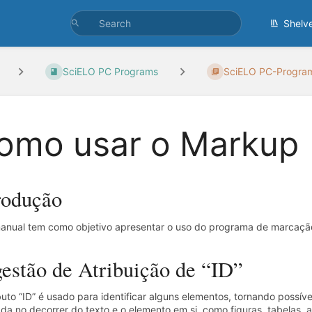
Shelv
SciELO PC Programs
SciELO PC-Program
omo usar o Markup
rodução
anual tem como objetivo apresentar o uso do programa de marcaç
estão de Atribuição de “ID”
buto “ID” é usado para identificar alguns elementos, tornando possív
a no decorrer do texto e o elemento em si, como figuras, tabelas, a