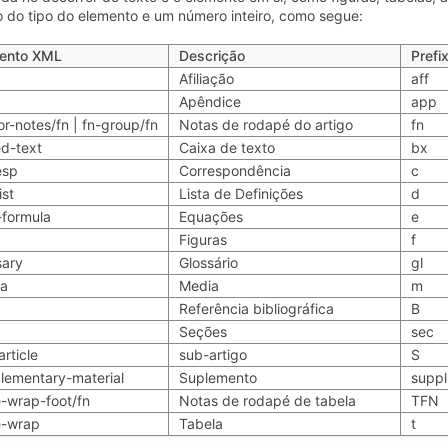
o do tipo do elemento e um número inteiro, como segue:
ento XML
Descrição
Prefi
Afiliação
aff
Apêndice
app
or-notes/fn | fn-group/fn
Notas de rodapé do artigo
fn
d-text
Caixa de texto
bx
esp
Correspondência
c
ist
Lista de Definições
d
-formula
Equações
e
Figuras
f
sary
Glossário
gl
a
Media
m
Referência bibliográfica
B
Seções
sec
rticle
sub-artigo
S
lementary-material
Suplemento
suppl
e-wrap-foot/fn
Notas de rodapé de tabela
TFN
e-wrap
Tabela
t