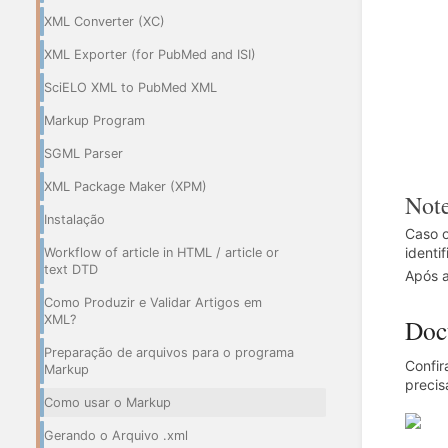
XML Converter (XC)
XML Exporter (for PubMed and ISI)
SciELO XML to PubMed XML
Markup Program
SGML Parser
XML Package Maker (XPM)
Not
Instalação
Caso 
identi
Workflow of article in HTML / article or
text DTD
Após a
Como Produzir e Validar Artigos em
XML?
Doct
Preparação de arquivos para o programa
Confir
Markup
precis
Como usar o Markup
Gerando o Arquivo .xml