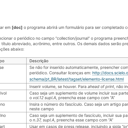
car em
[doc]
o programa abrirá um formulário para ser completado c
ecionar o periódico no campo “collection/journal” o programa preen
 título abreviado, acrônimo, entre outros. Os demais dados serão 
ações abaixo:
po
Descrição
se
Se não for inserido automaticamente, preencher co
periódico. Consultar licenças em:
http://docs.scielo.
schema/pt_BR/latest/tagset/elemento-license.html
Inserir volume, se houver. Para
ahead of print
, não i
lvol
Caso seja um suplemento de volume incluir sua par
o
vol.12 supl.A
, preencha esse campo com “A”
eno
Insira o número do fascículo. Caso seja um artigo p
neste campo
lno
Caso seja um suplemento de fascículo, incluir sua 
o
n.37, supl.A
, preencha esse campo com “A”
art
Usar em casos de press release, incluindo a sigla “pr