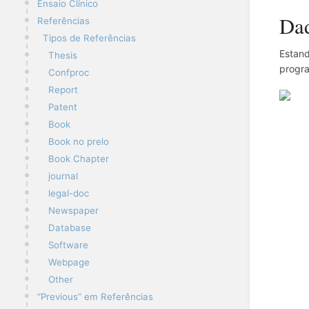
Ensaio Clínico
Dad
Referências
Tipos de Referências
Estan
Thesis
progr
Confproc
Report
Patent
Book
Book no prelo
Book Chapter
journal
legal-doc
Newspaper
Database
Software
Webpage
Other
“Previous” em Referências