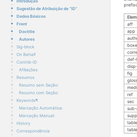
Introdução
prefix
Sugestão de Atribuição de “ID”
Dados Básicos
Elem
aff
Front
app
Doctitle
auth
Autores
boxe
Sig-block
corr
On Behalf
def-l
Contrib-ID
disp
Afiliações
fig
Resumos
glos
Resumo sem Seção:
medi
Resumo com Seção:
ref
Keywords¶
sec
Marcação Automática:
sub-a
supp
Marcação Manual:
tabl
History
tabl
Correspondência