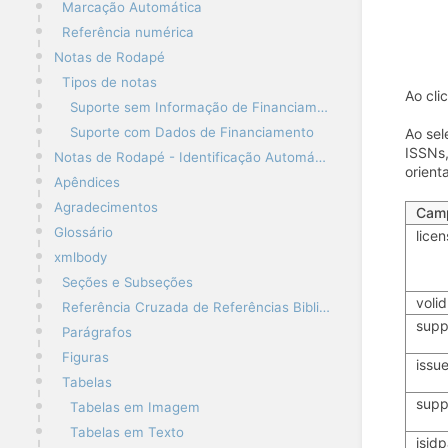
Marcação Automática
Referência numérica
Notas de Rodapé
Tipos de notas
Ao cli
Suporte sem Informação de Financiamento
Suporte com Dados de Financiamento
Ao sel
ISSNs,
Notas de Rodapé - Identificação Automática
orient
Apêndices
Agradecimentos
Cam
Glossário
licen
xmlbody
Seções e Subseções
volid
Referência Cruzada de Referências Bibliográficas
supp
Parágrafos
Figuras
issu
Tabelas
supp
Tabelas em Imagem
Tabelas em Texto
isidp