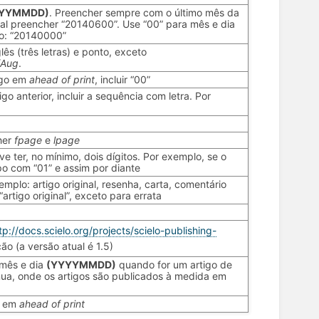
YYYMMDD)
. Preencher sempre com o último mês da
ral preencher “20140600”. Use “00” para mês e dia
lo: “20140000”
lês (três letras) e ponto, exceto
/Aug
.
igo em
ahead of print
, incluir “00”
o anterior, incluir a sequência com letra. Por
her
fpage
e
lpage
ve ter, no mínimo, dois dígitos. Por exemplo, se o
po com “01” e assim por diante
plo: artigo original, resenha, carta, comentário
 “artigo original”, exceto para errata
tp://docs.scielo.org/projects/scielo-publishing-
o (a versão atual é 1.5)
 mês e dia
(YYYYMMDD)
quando for um artigo de
nua, onde os artigos são publicados à medida em
o em
ahead of print