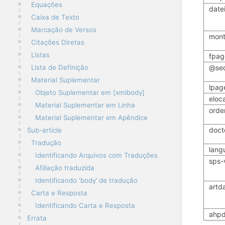
Equações
date
Caixa de Texto
Marcação de Versos
mont
Citações Diretas
Listas
fpag
@se
Lista de Definição
Material Suplementar
lpag
Objeto Suplementar em [xmlbody]
eloc
Material Suplementar em Linha
orde
Material Suplementar em Apêndice
doct
Sub-article
Tradução
lang
Identificando Arquivos com Traduções
sps-
Afiliação traduzida
Identificando ‘body’ de tradução
artda
Carta e Resposta
Identificando Carta e Resposta
ahpd
Errata