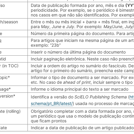
iso
Data de publicação formada por ano, mês e dia
(Y
periodicidade. Por exemplo, se o periódico é bimest
nos casos em que não são identificados. Por exemp
h/season
Entre o mês ou mês inicial +
barra
+ mês final, em ing
para
May
,
June
e
July
. Por exemplo:
May/June
,
July
e
Número da primeira página do documento. Para art
q
Para artigos que iniciam na mesma página de um artig
exemplo: “23b”
e
Inserir o número da última página do documento
atid
Incluir paginação eletrônica. Neste caso não preenc
r (in TOC)
Incluir a ordem do artigo no sumário do fascículo. De
artigo for o primeiro do sumário, preencha este cam
opic*
Informar o tipo de documento a ser marcado. Por exem
etc. No caso de
ahead of print
, incluir sempre o tipo
uage*
Informe o idioma principal do texto a ser marcado
version*
Identifica a versão do
SciELO Publishing Schema
(
ht
schema/pt_BR/latest/
) usada no processo de marcaçã
te (rolling)
Obrigatório completar com a data formada por ano,
um periódico que usa o modelo de publicação contí
que ficam prontos
ate
Indicar a data de publicação de um artigo publicad