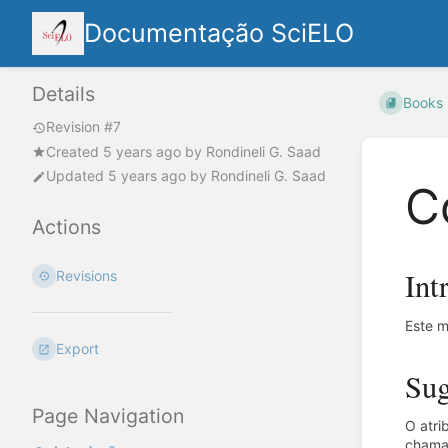
Documentação SciELO
Details
Books
Revision #7
Created
5 years ago
by
Rondineli G. Saad
Updated
5 years ago
by
Rondineli G. Saad
C
Actions
Int
Revisions
Este m
Export
Sug
Page Navigation
O atri
chamad