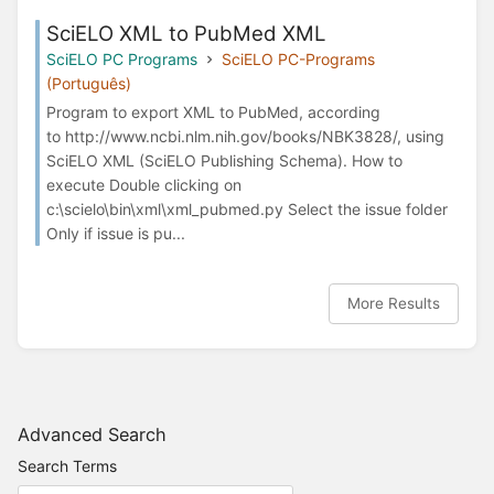
SciELO XML to PubMed XML
SciELO PC Programs
SciELO PC-Programs
(Português)
Program to export XML to PubMed, according
to http://www.ncbi.nlm.nih.gov/books/NBK3828/, using
SciELO XML (SciELO Publishing Schema). How to
execute Double clicking on
c:\scielo\bin\xml\xml_pubmed.py Select the issue folder
Only if issue is pu...
More Results
Advanced Search
Search Terms