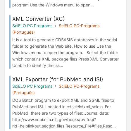
program Use the Windows menu to open...
XML Converter (XC)
SciELO PC Programs
SciELO PC-Programs
(Português)
It is a tool to generate CDS/ISIS databases in the serial
folder to generate the Web site. How to use Use the
Windows menu to open the program. Select the folder
which contains XML package files Press XML Converter.
Unable to identify the iss...
XML Exporter (for PubMed and ISI)
SciELO PC Programs
SciELO PC-Programs
(Português)
DOS Batch program to export XML and SGML files to
PubMed and ISI. Located in c:\scielo\xml_scielo. For
PubMed, there are two types of files: Journal data:
http://www.ncbi.nlm.nih.gov/books/bv.fcgi?
rid=helplinkout.section.files.Resource_File#files.Reso...