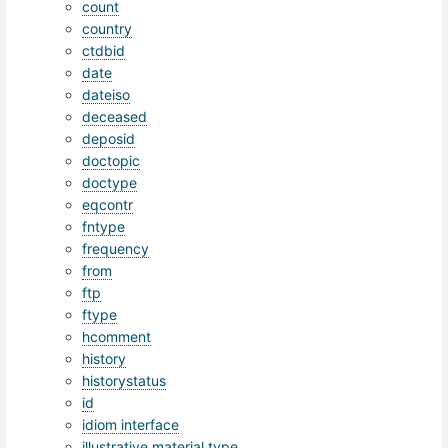
count
country
ctdbid
date
dateiso
deceased
deposid
doctopic
doctype
eqcontr
fntype
frequency
from
ftp
ftype
hcomment
history
historystatus
id
idiom interface
illustrative material type