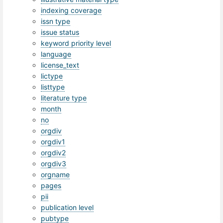
indexing coverage
issn type
issue status
keyword priority level
language
license_text
lictype
listtype
literature type
month
no
orgdiv
orgdiv1
orgdiv2
orgdiv3
orgname
pages
pii
publication level
pubtype