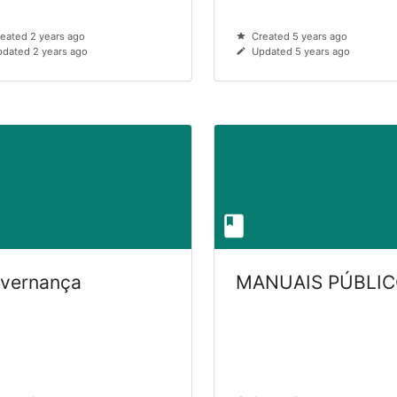
eated 2 years ago
Created 5 years ago
dated 2 years ago
Updated 5 years ago
vernança
MANUAIS PÚBLI