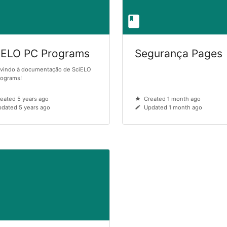
iELO PC Programs
Segurança Pages
vindo à documentação de SciELO
rograms!
eated 5 years ago
Created 1 month ago
dated 5 years ago
Updated 1 month ago