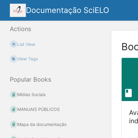
Documentação SciELO
Actions
Bo
List View
View Tags
Popular Books
Mídias Sociais
MANUAIS PÚBLICOS
Av
in
Mapa da documentação