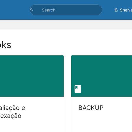
Shelv
oks
aliação e
BACKUP
dexação