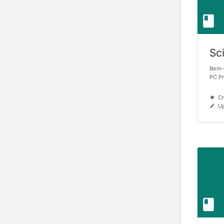
Sc
Bem-
PC P
Cr
Up