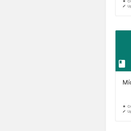
Cr
Up
Mí
Cr
Up