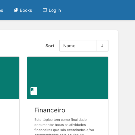
es
Books
Log in
Sort
Name
Financeiro
Este tópico tem como finalidade
documentar todas as atividades
financeiras que são exercitadas e/ou