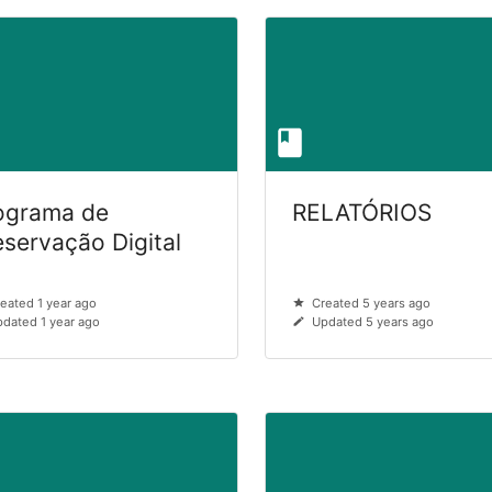
ograma de
RELATÓRIOS
eservação Digital
eated 1 year ago
Created 5 years ago
dated 1 year ago
Updated 5 years ago