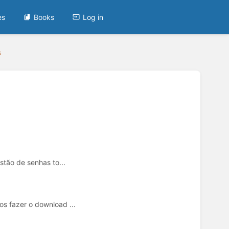
es
Books
Log in
s
tão de senhas to...
s fazer o download ...