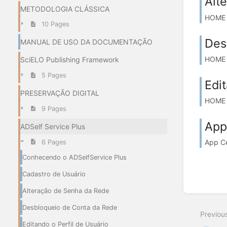
Alt
METODOLOGIA CLÁSSICA
HOME O
10 Pages
Des
MANUAL DE USO DA DOCUMENTAÇÃO
HOME O
SciELO Publishing Framework
5 Pages
Edi
PRESERVAÇÃO DIGITAL
HOME C
9 Pages
App
ADSelf Service Plus
App Ce
6 Pages
Conhecendo o ADSelfService Plus
Cadastro de Usuário
Alteração de Senha da Rede
Desbloqueio de Conta da Rede
Previou
Editando o Perfil de Usuário