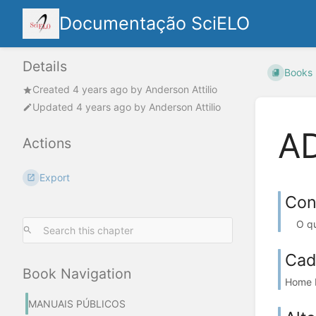
Documentação SciELO
Details
Books
Created
4 years ago
by
Anderson Attilio
Updated
4 years ago
by
Anderson Attilio
AD
Actions
Export
Con
O que 
Cad
Book Navigation
Home D
MANUAIS PÚBLICOS