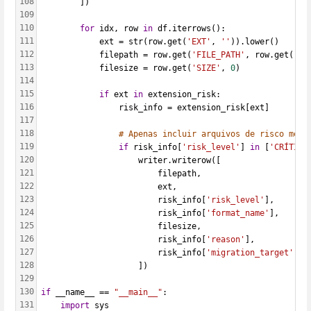
108
        ])
109
110
for
 idx, row 
in
 df.iterrows():
111
            ext = str(row.get(
'EXT'
, 
''
)).lower()
112
            filepath = row.get(
'FILE_PATH'
, row.get(
'UR
113
            filesize = row.get(
'SIZE'
, 
0
)
114
115
if
 ext 
in
 extension_risk:
116
                risk_info = extension_risk[ext]
117
118
# Apenas incluir arquivos de risco médi
119
if
 risk_info[
'risk_level'
] 
in
 [
'CRÍTICO
120
                    writer.writerow([
121
                        filepath,
122
                        ext,
123
                        risk_info[
'risk_level'
],
124
                        risk_info[
'format_name'
],
125
                        filesize,
126
                        risk_info[
'reason'
],
127
                        risk_info[
'migration_target'
]
128
                    ])
129
130
if
 __name__ == 
"__main__"
:
131
import
 sys