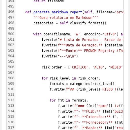
494
return
 filename
495
496
def
generate_markdown_report
(
self
, filename=
'pronom
497
"""Gera relatório em Markdown"""
498
        categories = 
self
.classify_formats()
499
500
with
 open(filename, 
'w'
, encoding=
'utf-8'
) 
as
 f
501
            f.write(
"# Lista de Formatos - Risco de Obs
502
            f.write(
f"**Data de Geração:** 
{datetime.no
503
            f.write(
f"**Fonte:** PRONOM Registry (The N
504
            f.write(
"---\n\n"
)
505
506
            risk_order = [
'CRÍTICO'
, 
'ALTO'
, 
'MÉDIO'
, 
'
507
508
for
 risk_level 
in
 risk_order:
509
                formats = categories[risk_level]
510
                f.write(
f"## 
{risk_level}
 RISCO (
{len(f
511
512
for
 fmt 
in
 formats:
513
                    f.write(
f"### 
{fmt[
'name'
]}
 (v
{fmt[
514
                    f.write(
f"- **PUID:** 
{fmt[
'puid'
]}
515
                    f.write(
f"- **Extensões:** 
{
', '
.jo
516
                    f.write(
f"- **Fornecedor:** 
{fmt[
'v
517
                    f.write(
f"- **Razão:** 
{fmt[
'reason