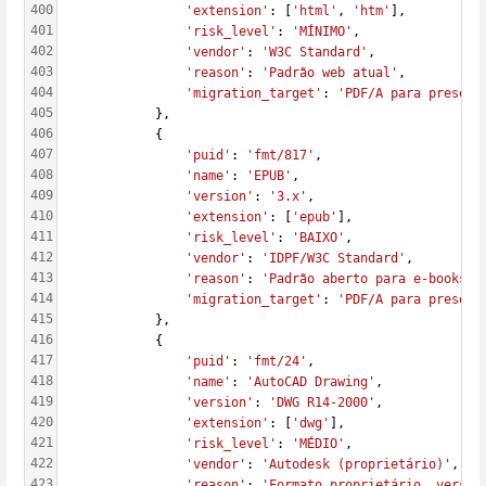
400
'extension'
: [
'html'
, 
'htm'
],
401
'risk_level'
: 
'MÍNIMO'
,
402
'vendor'
: 
'W3C Standard'
,
403
'reason'
: 
'Padrão web atual'
,
404
'migration_target'
: 
'PDF/A para preserv
405
            },
406
            {
407
'puid'
: 
'fmt/817'
,
408
'name'
: 
'EPUB'
,
409
'version'
: 
'3.x'
,
410
'extension'
: [
'epub'
],
411
'risk_level'
: 
'BAIXO'
,
412
'vendor'
: 
'IDPF/W3C Standard'
,
413
'reason'
: 
'Padrão aberto para e-books'
,
414
'migration_target'
: 
'PDF/A para preserv
415
            },
416
            {
417
'puid'
: 
'fmt/24'
,
418
'name'
: 
'AutoCAD Drawing'
,
419
'version'
: 
'DWG R14-2000'
,
420
'extension'
: [
'dwg'
],
421
'risk_level'
: 
'MÉDIO'
,
422
'vendor'
: 
'Autodesk (proprietário)'
,
423
'reason'
: 
'Formato proprietário, versõe