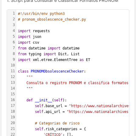
1. Script para Consultar e Classificar Formatos PRONOM
1
#!/usr/bin/env python3
2
# pronom_obsolescence_checker.py
3
4
import
 requests
5
import
 json
6
import
 csv
7
from
 datetime 
import
 datetime
8
from
 typing 
import
 Dict, List
9
import
 xml.etree.ElementTree 
as
 ET
10
11
class
PRONOMObsolescenceChecker
:
12
"""
13
    Consulta o registro PRONOM e classifica formatos po
14
    """
15
16
def
__init__
(
self
):
17
self
.base_url = 
"https://www.nationalarchives.g
18
self
.api_url = 
"https://www.nationalarchives.go
19
20
# Categorias de risco
21
self
.risk_categories = {
22
'CRÍTICO'
: [],