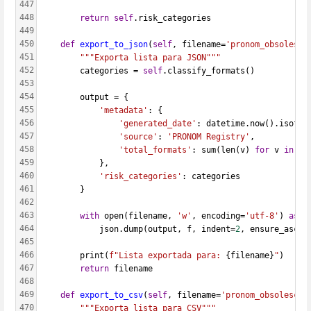
447
448
return
self
.risk_categories
449
450
def
export_to_json
(
self
, filename=
'pronom_obsolesce
451
"""Exporta lista para JSON"""
452
        categories = 
self
.classify_formats()
453
454
        output = {
455
'metadata'
: {
456
'generated_date'
: datetime.now().isofor
457
'source'
: 
'PRONOM Registry'
,
458
'total_formats'
: sum(len(v) 
for
 v 
in
 ca
459
            },
460
'risk_categories'
: categories
461
        }
462
463
with
 open(filename, 
'w'
, encoding=
'utf-8'
) 
as
 f
464
            json.dump(output, f, indent=
2
, ensure_ascii
465
466
        print(
f"Lista exportada para: 
{filename}
"
)
467
return
 filename
468
469
def
export_to_csv
(
self
, filename=
'pronom_obsolescen
470
"""Exporta lista para CSV"""