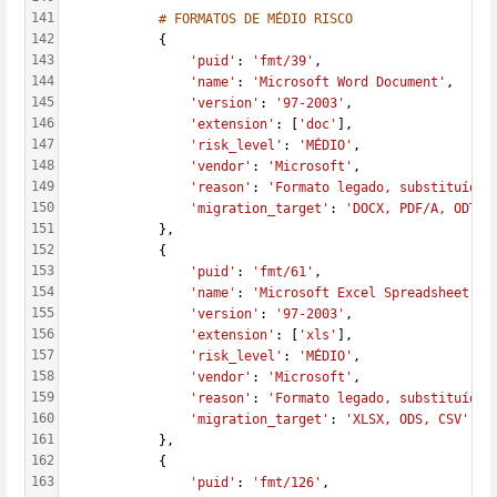
141
# FORMATOS DE MÉDIO RISCO
142
            {
143
'puid'
: 
'fmt/39'
,
144
'name'
: 
'Microsoft Word Document'
,
145
'version'
: 
'97-2003'
,
146
'extension'
: [
'doc'
],
147
'risk_level'
: 
'MÉDIO'
,
148
'vendor'
: 
'Microsoft'
,
149
'reason'
: 
'Formato legado, substituído 
150
'migration_target'
: 
'DOCX, PDF/A, ODT'
151
            },
152
            {
153
'puid'
: 
'fmt/61'
,
154
'name'
: 
'Microsoft Excel Spreadsheet'
,
155
'version'
: 
'97-2003'
,
156
'extension'
: [
'xls'
],
157
'risk_level'
: 
'MÉDIO'
,
158
'vendor'
: 
'Microsoft'
,
159
'reason'
: 
'Formato legado, substituído 
160
'migration_target'
: 
'XLSX, ODS, CSV'
161
            },
162
            {
163
'puid'
: 
'fmt/126'
,