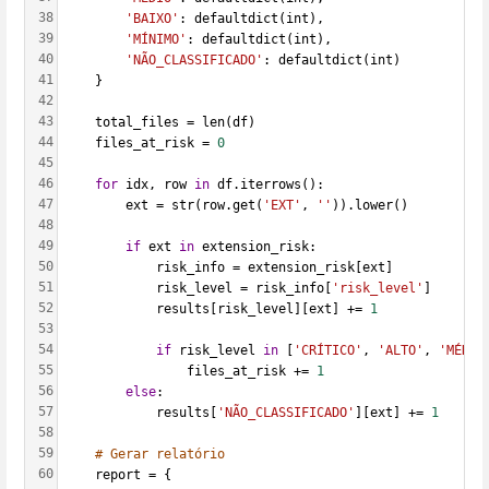
38
'BAIXO'
: defaultdict(int),
39
'MÍNIMO'
: defaultdict(int),
40
'NÃO_CLASSIFICADO'
: defaultdict(int)
41
    }
42
43
    total_files = len(df)
44
    files_at_risk = 
0
45
46
for
 idx, row 
in
 df.iterrows():
47
        ext = str(row.get(
'EXT'
, 
''
)).lower()
48
49
if
 ext 
in
 extension_risk:
50
            risk_info = extension_risk[ext]
51
            risk_level = risk_info[
'risk_level'
]
52
            results[risk_level][ext] += 
1
53
54
if
 risk_level 
in
 [
'CRÍTICO'
, 
'ALTO'
, 
'MÉDIO
55
                files_at_risk += 
1
56
else
:
57
            results[
'NÃO_CLASSIFICADO'
][ext] += 
1
58
59
# Gerar relatório
60
    report = {