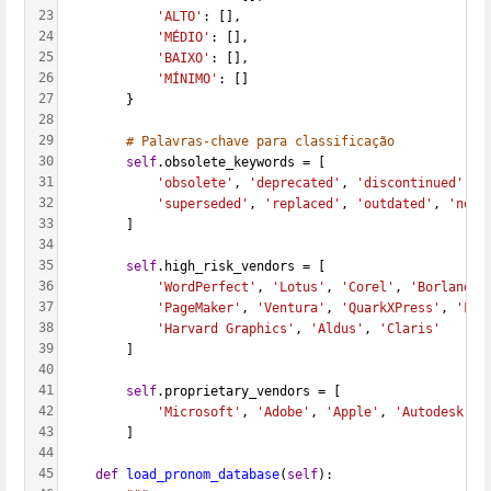
23
'ALTO'
: [],
24
'MÉDIO'
: [],
25
'BAIXO'
: [],
26
'MÍNIMO'
: []
27
        }
28
29
# Palavras-chave para classificação
30
self
.obsolete_keywords = [
31
'obsolete'
, 
'deprecated'
, 
'discontinued'
, 
'
32
'superseded'
, 
'replaced'
, 
'outdated'
, 
'no l
33
        ]
34
35
self
.high_risk_vendors = [
36
'WordPerfect'
, 
'Lotus'
, 
'Corel'
, 
'Borland'
,
37
'PageMaker'
, 
'Ventura'
, 
'QuarkXPress'
, 
'Fra
38
'Harvard Graphics'
, 
'Aldus'
, 
'Claris'
39
        ]
40
41
self
.proprietary_vendors = [
42
'Microsoft'
, 
'Adobe'
, 
'Apple'
, 
'Autodesk'
43
        ]
44
45
def
load_pronom_database
(
self
):