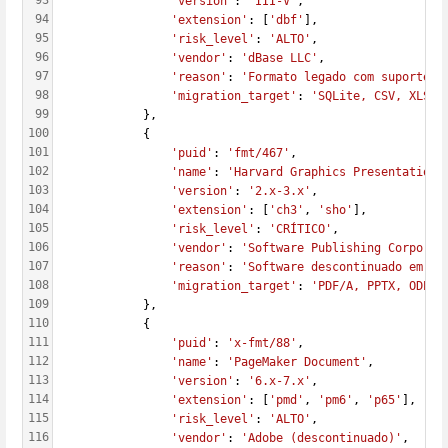
93
'version'
: 
'III-V'
,
94
'extension'
: [
'dbf'
],
95
'risk_level'
: 
'ALTO'
,
96
'vendor'
: 
'dBase LLC'
,
97
'reason'
: 
'Formato legado com suporte l
98
'migration_target'
: 
'SQLite, CSV, XLSX'
99
            },
100
            {
101
'puid'
: 
'fmt/467'
,
102
'name'
: 
'Harvard Graphics Presentation'
103
'version'
: 
'2.x-3.x'
,
104
'extension'
: [
'ch3'
, 
'sho'
],
105
'risk_level'
: 
'CRÍTICO'
,
106
'vendor'
: 
'Software Publishing Corporat
107
'reason'
: 
'Software descontinuado em 20
108
'migration_target'
: 
'PDF/A, PPTX, ODP'
109
            },
110
            {
111
'puid'
: 
'x-fmt/88'
,
112
'name'
: 
'PageMaker Document'
,
113
'version'
: 
'6.x-7.x'
,
114
'extension'
: [
'pmd'
, 
'pm6'
, 
'p65'
],
115
'risk_level'
: 
'ALTO'
,
116
'vendor'
: 
'Adobe (descontinuado)'
,