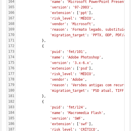
164
'name'
: 
'Microsoft PowerPoint Presentat
165
'version'
: 
'97-2003'
,
166
'extension'
: [
'ppt'
],
167
'risk_level'
: 
'MÉDIO'
,
168
'vendor'
: 
'Microsoft'
,
169
'reason'
: 
'Formato legado, substituído 
170
'migration_target'
: 
'PPTX, ODP, PDF/A'
171
            },
172
            {
173
'puid'
: 
'fmt/101'
,
174
'name'
: 
'Adobe Photoshop'
,
175
'version'
: 
'3.x-6.x'
,
176
'extension'
: [
'psd'
],
177
'risk_level'
: 
'MÉDIO'
,
178
'vendor'
: 
'Adobe'
,
179
'reason'
: 
'Versões antigas com recursos
180
'migration_target'
: 
'PSD atual, TIFF, P
181
            },
182
            {
183
'puid'
: 
'fmt/124'
,
184
'name'
: 
'Macromedia Flash'
,
185
'version'
: 
'SWF'
,
186
'extension'
: [
'swf'
],
187
'risk_level'
: 
'CRÍTICO'
,