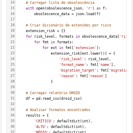
14
# Carregar lista de obsolescência
15
with
 open(obsolescence_json, 
'r'
) 
as
 f:
16
        obsolescence_data = json.load(f)
17
18
# Criar dicionário de extensões por risco
19
    extension_risk = {}
20
for
 risk_level, formats 
in
 obsolescence_data[
'risk_
21
for
 fmt 
in
 formats:
22
for
 ext 
in
 fmt[
'extension'
]:
23
                extension_risk[ext.lower()] = {
24
'risk_level'
: risk_level,
25
'format_name'
: fmt[
'name'
],
26
'migration_target'
: fmt[
'migration_
27
'reason'
: fmt[
'reason'
]
28
                }
29
30
# Carregar relatório DROID
31
    df = pd.read_csv(droid_csv)
32
33
# Analisar formatos encontrados
34
    results = {
35
'CRÍTICO'
: defaultdict(int),
36
'ALTO'
: defaultdict(int),
37
'MÉDIO'
: defaultdict(int),