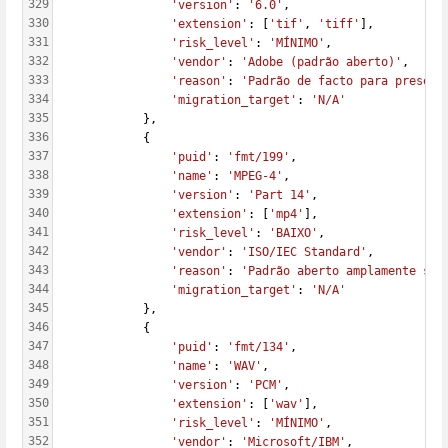
329
'version'
: 
'6.0'
,
330
'extension'
: [
'tif'
, 
'tiff'
],
331
'risk_level'
: 
'MÍNIMO'
,
332
'vendor'
: 
'Adobe (padrão aberto)'
,
333
'reason'
: 
'Padrão de facto para preserv
334
'migration_target'
: 
'N/A'
335
            },
336
            {
337
'puid'
: 
'fmt/199'
,
338
'name'
: 
'MPEG-4'
,
339
'version'
: 
'Part 14'
,
340
'extension'
: [
'mp4'
],
341
'risk_level'
: 
'BAIXO'
,
342
'vendor'
: 
'ISO/IEC Standard'
,
343
'reason'
: 
'Padrão aberto amplamente sup
344
'migration_target'
: 
'N/A'
345
            },
346
            {
347
'puid'
: 
'fmt/134'
,
348
'name'
: 
'WAV'
,
349
'version'
: 
'PCM'
,
350
'extension'
: [
'wav'
],
351
'risk_level'
: 
'MÍNIMO'
,
352
'vendor'
: 
'Microsoft/IBM'
,