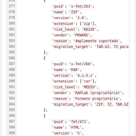
376
            {
377
'puid'
: 
'x-fmt/263'
,
378
'name'
: 
'ZIP'
,
379
'version'
: 
'2.0'
,
380
'extension'
: [
'zip'
],
381
'risk_level'
: 
'BAIXO'
,
382
'vendor'
: 
'PKWARE'
,
383
'reason'
: 
'Amplamente suportado'
,
384
'migration_target'
: 
'TAR.GZ, 7Z para me
385
            },
386
            {
387
'puid'
: 
'x-fmt/266'
,
388
'name'
: 
'RAR'
,
389
'version'
: 
'4.x-5.x'
,
390
'extension'
: [
'rar'
],
391
'risk_level'
: 
'MÉDIO'
,
392
'vendor'
: 
'RARlab (proprietário)'
,
393
'reason'
: 
'Formato proprietário'
,
394
'migration_target'
: 
'ZIP, 7Z, TAR.GZ'
395
            },
396
            {
397
'puid'
: 
'fmt/471'
,
398
'name'
: 
'HTML'
,
399
'version'
: 
'5'
,