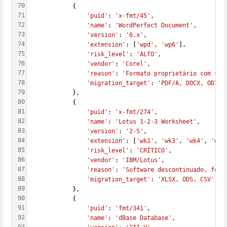
70
            {
71
'puid'
: 
'x-fmt/45'
,
72
'name'
: 
'WordPerfect Document'
,
73
'version'
: 
'6.x'
,
74
'extension'
: [
'wpd'
, 
'wp6'
],
75
'risk_level'
: 
'ALTO'
,
76
'vendor'
: 
'Corel'
,
77
'reason'
: 
'Formato proprietário com sup
78
'migration_target'
: 
'PDF/A, DOCX, ODT'
79
            },
80
            {
81
'puid'
: 
'x-fmt/274'
,
82
'name'
: 
'Lotus 1-2-3 Worksheet'
,
83
'version'
: 
'2-5'
,
84
'extension'
: [
'wk1'
, 
'wk3'
, 
'wk4'
, 
'wks
85
'risk_level'
: 
'CRÍTICO'
,
86
'vendor'
: 
'IBM/Lotus'
,
87
'reason'
: 
'Software descontinuado, form
88
'migration_target'
: 
'XLSX, ODS, CSV'
89
            },
90
            {
91
'puid'
: 
'fmt/341'
,
92
'name'
: 
'dBase Database'
,