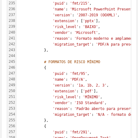
235
'puid'
: 
'fmt/215'
,
236
'name'
: 
'Microsoft PowerPoint Presentat
237
'version'
: 
'2007-2019 (OOXML)'
,
238
'extension'
: [
'pptx'
],
239
'risk_level'
: 
'BAIXO'
,
240
'vendor'
: 
'Microsoft'
,
241
'reason'
: 
'Formato moderno e amplamente
242
'migration_target'
: 
'PDF/A para preserv
243
            },
244
245
# FORMATOS DE RISCO MÍNIMO
246
            {
247
'puid'
: 
'fmt/95'
,
248
'name'
: 
'PDF/A'
,
249
'version'
: 
'1a, 1b, 2, 3'
,
250
'extension'
: [
'pdf'
],
251
'risk_level'
: 
'MÍNIMO'
,
252
'vendor'
: 
'ISO Standard'
,
253
'reason'
: 
'Padrão aberto para preservaç
254
'migration_target'
: 
'N/A - formato de p
255
            },
256
            {
257
'puid'
: 
'fmt/291'
,
258