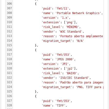
306
            {
307
'puid'
: 
'fmt/11'
,
308
'name'
: 
'Portable Network Graphics'
,
309
'version'
: 
'1.x'
,
310
'extension'
: [
'png'
],
311
'risk_level'
: 
'MÍNIMO'
,
312
'vendor'
: 
'W3C Standard'
,
313
'reason'
: 
'Formato aberto amplamente su
314
'migration_target'
: 
'N/A'
315
            },
316
            {
317
'puid'
: 
'fmt/353'
,
318
'name'
: 
'JPEG 2000'
,
319
'version'
: 
'JP2'
,
320
'extension'
: [
'jp2'
],
321
'risk_level'
: 
'BAIXO'
,
322
'vendor'
: 
'ISO/IEC Standard'
,
323
'reason'
: 
'Padrão aberto para imagens d
324
'migration_target'
: 
'PNG, TIFF para pre
325
            },
326
            {
327
'puid'
: 
'fmt/353'
,
328
'name'
: 
'TIFF'
,