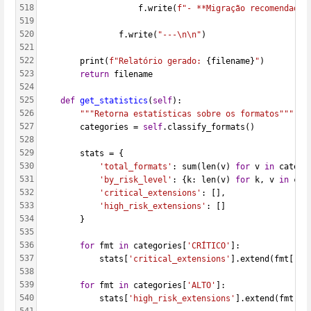
518
                    f.write(
f"- **Migração recomendada:
519
520
                f.write(
"---\n\n"
)
521
522
        print(
f"Relatório gerado: 
{filename}
"
)
523
return
 filename
524
525
def
get_statistics
(
self
):
526
"""Retorna estatísticas sobre os formatos"""
527
        categories = 
self
.classify_formats()
528
529
        stats = {
530
'total_formats'
: sum(len(v) 
for
 v 
in
 catego
531
'by_risk_level'
: {k: len(v) 
for
 k, v 
in
 cat
532
'critical_extensions'
: [],
533
'high_risk_extensions'
: []
534
        }
535
536
for
 fmt 
in
 categories[
'CRÍTICO'
]:
537
            stats[
'critical_extensions'
].extend(fmt[
'ex
538
539
for
 fmt 
in
 categories[
'ALTO'
]:
540
            stats[
'high_risk_extensions'
].extend(fmt[
'e