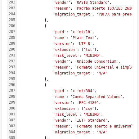
282
'vendor'
: 
'OASIS Standard'
,
283
'reason'
: 
'Padrão aberto ISO/IEC 26300'
284
'migration_target'
: 
'PDF/A para preserv
285
            },
286
            {
287
'puid'
: 
'x-fmt/18'
,
288
'name'
: 
'Plain Text'
,
289
'version'
: 
'UTF-8'
,
290
'extension'
: [
'txt'
],
291
'risk_level'
: 
'MÍNIMO'
,
292
'vendor'
: 
'Unicode Consortium'
,
293
'reason'
: 
'Formato universal e simples'
294
'migration_target'
: 
'N/A'
295
            },
296
            {
297
'puid'
: 
'x-fmt/384'
,
298
'name'
: 
'Comma Separated Values'
,
299
'version'
: 
'RFC 4180'
,
300
'extension'
: [
'csv'
],
301
'risk_level'
: 
'MÍNIMO'
,
302
'vendor'
: 
'IETF Standard'
,
303
'reason'
: 
'Formato aberto e universal'
,
304
'migration_target'
: 
'N/A'
305
            },