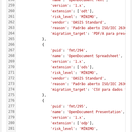
'name'
: 
'OpenDocument Text'
,
259
'version'
: 
'1.x'
,
260
'extension'
: [
'odt'
],
261
'risk_level'
: 
'MÍNIMO'
,
262
'vendor'
: 
'OASIS Standard'
,
263
'reason'
: 
'Padrão aberto ISO/IEC 26300'
264
'migration_target'
: 
'PDF/A para preserv
265
            },
266
            {
267
'puid'
: 
'fmt/294'
,
268
'name'
: 
'OpenDocument Spreadsheet'
,
269
'version'
: 
'1.x'
,
270
'extension'
: [
'ods'
],
271
'risk_level'
: 
'MÍNIMO'
,
272
'vendor'
: 
'OASIS Standard'
,
273
'reason'
: 
'Padrão aberto ISO/IEC 26300'
274
'migration_target'
: 
'CSV para dados tab
275
            },
276
            {
277
'puid'
: 
'fmt/295'
,
278
'name'
: 
'OpenDocument Presentation'
,
279
'version'
: 
'1.x'
,
280
'extension'
: [
'odp'
],
281
'risk_level'
: 
'MÍNIMO'
,