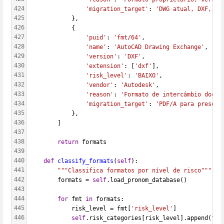
424
'migration_target'
: 
'DWG atual, DXF, PD
425
            },
426
            {
427
'puid'
: 
'fmt/64'
,
428
'name'
: 
'AutoCAD Drawing Exchange'
,
429
'version'
: 
'DXF'
,
430
'extension'
: [
'dxf'
],
431
'risk_level'
: 
'BAIXO'
,
432
'vendor'
: 
'Autodesk'
,
433
'reason'
: 
'Formato de intercâmbio docum
434
'migration_target'
: 
'PDF/A para preserv
435
            },
436
        ]
437
438
return
 formats
439
440
def
classify_formats
(
self
):
441
"""Classifica formatos por nível de risco"""
442
        formats = 
self
.load_pronom_database()
443
444
for
 fmt 
in
 formats:
445
            risk_level = fmt[
'risk_level'
]
446
self
.risk_categories[risk_level].append(fmt