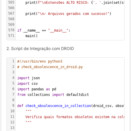
565
    print(
f"\nExtensões ALTO RISCO: 
{
', '
.join(set(stat
566
567
    print(
"\n✓ Arquivos gerados com sucesso!"
)
568
569
570
if
 __name__ == 
"__main__"
:
571
    main()
2. Script de Integração com DROID
1
#!/usr/bin/env python3
2
# check_obsolescence_in_droid.py
3
4
import
 json
5
import
 csv
6
import
 pandas 
as
 pd
7
from
 collections 
import
 defaultdict
8
9
def
check_obsolescence_in_collection
(droid_csv, obsoles
10
"""
11
    Verifica quais formatos obsoletos existem na coleçã
12
    """
13