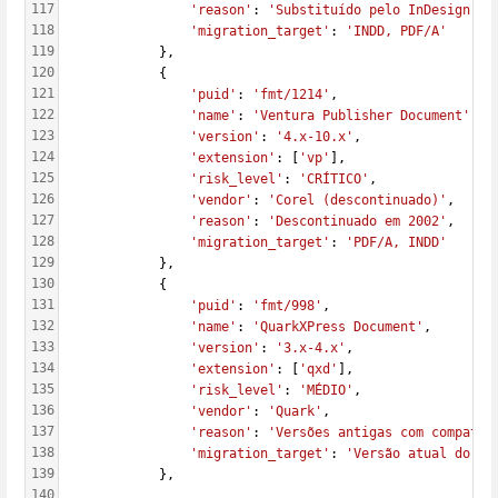
117
'reason'
: 
'Substituído pelo InDesign em
118
'migration_target'
: 
'INDD, PDF/A'
119
            },
120
            {
121
'puid'
: 
'fmt/1214'
,
122
'name'
: 
'Ventura Publisher Document'
,
123
'version'
: 
'4.x-10.x'
,
124
'extension'
: [
'vp'
],
125
'risk_level'
: 
'CRÍTICO'
,
126
'vendor'
: 
'Corel (descontinuado)'
,
127
'reason'
: 
'Descontinuado em 2002'
,
128
'migration_target'
: 
'PDF/A, INDD'
129
            },
130
            {
131
'puid'
: 
'fmt/998'
,
132
'name'
: 
'QuarkXPress Document'
,
133
'version'
: 
'3.x-4.x'
,
134
'extension'
: [
'qxd'
],
135
'risk_level'
: 
'MÉDIO'
,
136
'vendor'
: 
'Quark'
,
137
'reason'
: 
'Versões antigas com compatib
138
'migration_target'
: 
'Versão atual do QX
139
            },
140