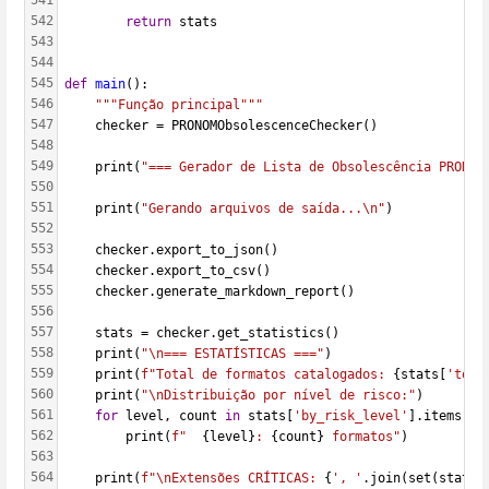
541
542
return
 stats
543
544
545
def
main
():
546
"""Função principal"""
547
    checker = PRONOMObsolescenceChecker()
548
549
    print(
"=== Gerador de Lista de Obsolescência PRONOM
550
551
    print(
"Gerando arquivos de saída...\n"
)
552
553
    checker.export_to_json()
554
    checker.export_to_csv()
555
    checker.generate_markdown_report()
556
557
    stats = checker.get_statistics()
558
    print(
"\n=== ESTATÍSTICAS ==="
)
559
    print(
f"Total de formatos catalogados: 
{stats[
'tota
560
    print(
"\nDistribuição por nível de risco:"
)
561
for
 level, count 
in
 stats[
'by_risk_level'
].items():
562
        print(
f"  
{level}
: 
{count}
 formatos"
)
563
564
    print(
f"\nExtensões CRÍTICAS: 
{
', '
.join(set(stats[