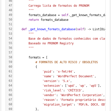
46
"""
47
        Carrega lista de formatos do PRONOM
48
        """
49
        formats_database = 
self
._get_known_formats_data
50
return
 formats_database
51
52
def
_get_known_formats_database
(
self
) -> List[Dict]
53
"""
54
        Base de dados de formatos conhecidos com classi
55
        Baseado no PRONOM Registry
56
        """
57
58
        formats = [
59
# FORMATOS DE ALTO RISCO / OBSOLETOS
60
            {
61
'puid'
: 
'x-fmt/44'
,
62
'name'
: 
'WordPerfect Document'
,
63
'version'
: 
'5.x'
,
64
'extension'
: [
'wpd'
, 
'wp'
, 
'wp5'
],
65
'risk_level'
: 
'CRÍTICO'
,
66
'vendor'
: 
'WordPerfect Corporation'
,
67
'reason'
: 
'Formato proprietário descont
68
'migration_target'
: 
'PDF/A, DOCX, ODT'
69
            },