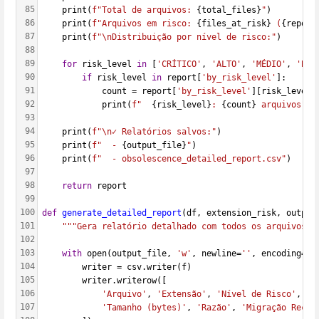
85
    print(
f"Total de arquivos: 
{total_files}
"
)
86
    print(
f"Arquivos em risco: 
{files_at_risk}
 (
{report
87
    print(
f"\nDistribuição por nível de risco:"
)
88
89
for
 risk_level 
in
 [
'CRÍTICO'
, 
'ALTO'
, 
'MÉDIO'
, 
'BAI
90
if
 risk_level 
in
 report[
'by_risk_level'
]:
91
            count = report[
'by_risk_level'
][risk_level]
92
            print(
f"  
{risk_level}
: 
{count}
 arquivos"
)
93
94
    print(
f"\n✓ Relatórios salvos:"
)
95
    print(
f"  - 
{output_file}
"
)
96
    print(
f"  - obsolescence_detailed_report.csv"
)
97
98
return
 report
99
100
def
generate_detailed_report
(df, extension_risk, output
101
"""Gera relatório detalhado com todos os arquivos e
102
103
with
 open(output_file, 
'w'
, newline=
''
, encoding=
'u
104
        writer = csv.writer(f)
105
        writer.writerow([
106
'Arquivo'
, 
'Extensão'
, 
'Nível de Risco'
, 
'F
107
'Tamanho (bytes)'
, 
'Razão'
, 
'Migração Recom