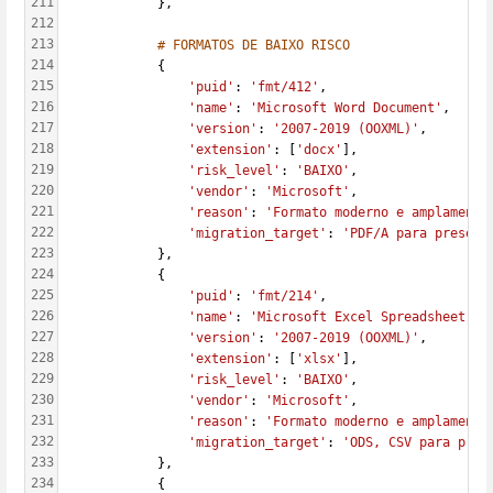
211
            },
212
213
# FORMATOS DE BAIXO RISCO
214
            {
215
'puid'
: 
'fmt/412'
,
216
'name'
: 
'Microsoft Word Document'
,
217
'version'
: 
'2007-2019 (OOXML)'
,
218
'extension'
: [
'docx'
],
219
'risk_level'
: 
'BAIXO'
,
220
'vendor'
: 
'Microsoft'
,
221
'reason'
: 
'Formato moderno e amplamente
222
'migration_target'
: 
'PDF/A para preserv
223
            },
224
            {
225
'puid'
: 
'fmt/214'
,
226
'name'
: 
'Microsoft Excel Spreadsheet'
,
227
'version'
: 
'2007-2019 (OOXML)'
,
228
'extension'
: [
'xlsx'
],
229
'risk_level'
: 
'BAIXO'
,
230
'vendor'
: 
'Microsoft'
,
231
'reason'
: 
'Formato moderno e amplamente
232
'migration_target'
: 
'ODS, CSV para pres
233
            },
234
            {