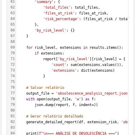
61
'summary'
: {
62
'total_files'
: total_files,
63
'files_at_risk'
: files_at_risk,
64
'risk_percentage'
: (files_at_risk / total_f
65
        },
66
'by_risk_level'
: {}
67
    }
68
69
for
 risk_level, extensions 
in
 results.items():
70
if
 extensions:
71
            report[
'by_risk_level'
][risk_level] = {
72
'count'
: sum(extensions.values()),
73
'extensions'
: dict(extensions)
74
            }
75
76
# Salvar relatório
77
    output_file = 
'obsolescence_analysis_report.json'
78
with
 open(output_file, 
'w'
) 
as
 f:
79
        json.dump(report, f, indent=
2
)
80
81
# Gerar relatório detalhado
82
    generate_detailed_report(df, extension_risk, 
'obsol
83
84
    print(
f"\n=== ANÁLISE DE OBSOLESCÊNCIA ==="
)