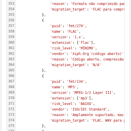
353
'reason'
: 
'Formato não comprimido padrã
354
'migration_target'
: 
'FLAC para compress
355
            },
356
            {
357
'puid'
: 
'fmt/279'
,
358
'name'
: 
'FLAC'
,
359
'version'
: 
'1.x'
,
360
'extension'
: [
'flac'
],
361
'risk_level'
: 
'MÍNIMO'
,
362
'vendor'
: 
'Xiph.Org (código aberto)'
,
363
'reason'
: 
'Código aberto, compressão se
364
'migration_target'
: 
'N/A'
365
            },
366
            {
367
'puid'
: 
'fmt/134'
,
368
'name'
: 
'MP3'
,
369
'version'
: 
'MPEG-1/2 Layer III'
,
370
'extension'
: [
'mp3'
],
371
'risk_level'
: 
'BAIXO'
,
372
'vendor'
: 
'ISO/IEC Standard'
,
373
'reason'
: 
'Amplamente suportado, mas co
374
'migration_target'
: 
'FLAC, WAV para pre
375
            },