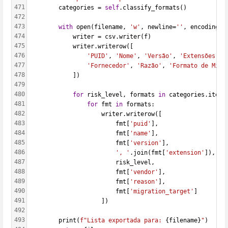
471
        categories = 
self
.classify_formats()
472
473
with
 open(filename, 
'w'
, newline=
''
, encoding=
'
474
            writer = csv.writer(f)
475
            writer.writerow([
476
'PUID'
, 
'Nome'
, 
'Versão'
, 
'Extensões'
, 
477
'Fornecedor'
, 
'Razão'
, 
'Formato de Migr
478
            ])
479
480
for
 risk_level, formats 
in
 categories.items
481
for
 fmt 
in
 formats:
482
                    writer.writerow([
483
                        fmt[
'puid'
],
484
                        fmt[
'name'
],
485
                        fmt[
'version'
],
486
', '
.join(fmt[
'extension'
]),
487
                        risk_level,
488
                        fmt[
'vendor'
],
489
                        fmt[
'reason'
],
490
                        fmt[
'migration_target'
]
491
                    ])
492
493
        print(
f"Lista exportada para: 
{filename}
"
)