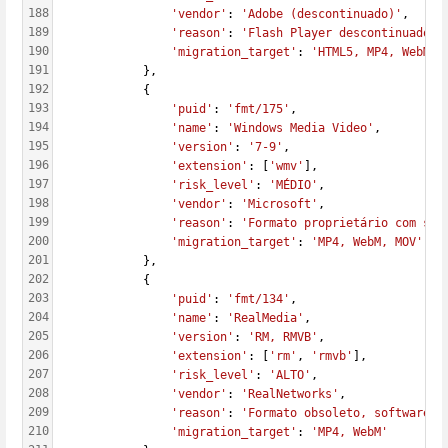
188
'vendor'
: 
'Adobe (descontinuado)'
,
189
'reason'
: 
'Flash Player descontinuado e
190
'migration_target'
: 
'HTML5, MP4, WebM'
191
            },
192
            {
193
'puid'
: 
'fmt/175'
,
194
'name'
: 
'Windows Media Video'
,
195
'version'
: 
'7-9'
,
196
'extension'
: [
'wmv'
],
197
'risk_level'
: 
'MÉDIO'
,
198
'vendor'
: 
'Microsoft'
,
199
'reason'
: 
'Formato proprietário com sup
200
'migration_target'
: 
'MP4, WebM, MOV'
201
            },
202
            {
203
'puid'
: 
'fmt/134'
,
204
'name'
: 
'RealMedia'
,
205
'version'
: 
'RM, RMVB'
,
206
'extension'
: [
'rm'
, 
'rmvb'
],
207
'risk_level'
: 
'ALTO'
,
208
'vendor'
: 
'RealNetworks'
,
209
'reason'
: 
'Formato obsoleto, software d
210
'migration_target'
: 
'MP4, WebM'