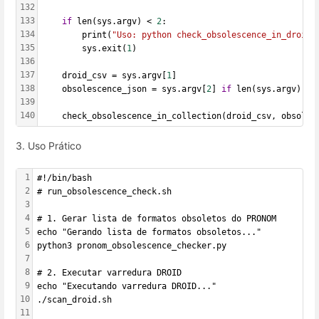
132
133
if
 len(sys.argv) < 
2
:
134
        print(
"Uso: python check_obsolescence_in_droid.
135
        sys.exit(
1
)
136
137
    droid_csv = sys.argv[
1
]
138
    obsolescence_json = sys.argv[
2
] 
if
 len(sys.argv) > 
139
140
    check_obsolescence_in_collection(droid_csv, obsoles
3. Uso Prático
1
#!/bin/bash
2
# run_obsolescence_check.sh
3
4
# 1. Gerar lista de formatos obsoletos do PRONOM
5
echo "Gerando lista de formatos obsoletos..."
6
python3 pronom_obsolescence_checker.py
7
8
# 2. Executar varredura DROID
9
echo "Executando varredura DROID..."
10
./scan_droid.sh
11