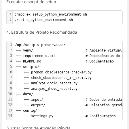
Executar o script de setup
1
chmod +x setup_python_environment.sh
2
./setup_python_environment.sh
4. Estrutura de Projeto Recomendada
1
/opt/scripts-preservacao/
2
├── venv/                          # Ambiente virtual (n
3
├── requirements.txt               # Dependências do pro
4
├── README.md                      # Documentação
5
├── scripts/
6
│   ├── pronom_obsolescence_checker.py
7
│   ├── check_obsolescence_in_droid.py
8
│   ├── analyze_droid_report.py
9
│   └── analyze_jhove_report.py
10
├── data/
11
│   ├── input/                     # Dados de entrada
12
│   └── output/                    # Relatórios gerados
13
└── config/
14
    └── settings.py                # Configurações
5. Criar Script de Ativação Rápida