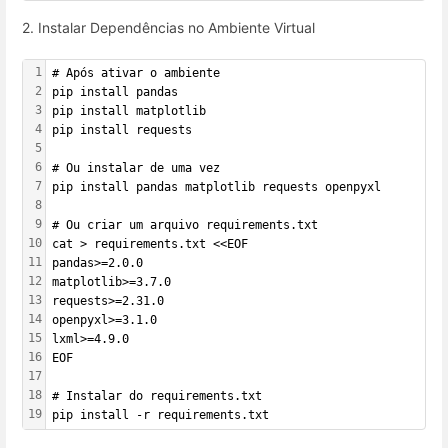
2. Instalar Dependências no Ambiente Virtual
1
# Após ativar o ambiente
2
pip install pandas
3
pip install matplotlib
4
pip install requests
5
6
# Ou instalar de uma vez
7
pip install pandas matplotlib requests openpyxl
8
9
# Ou criar um arquivo requirements.txt
10
cat > requirements.txt <<EOF
11
pandas>=2.0.0
12
matplotlib>=3.7.0
13
requests>=2.31.0
14
openpyxl>=3.1.0
15
lxml>=4.9.0
16
EOF
17
18
# Instalar do requirements.txt
19
pip install -r requirements.txt