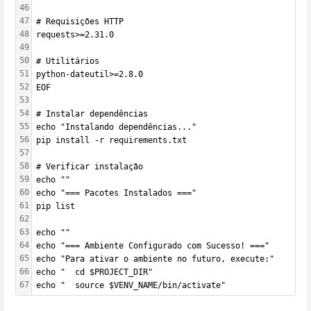
46
47
# Requisições HTTP
48
requests>=2.31.0
49
50
# Utilitários
51
python-dateutil>=2.8.0
52
EOF
53
54
# Instalar dependências
55
echo "Instalando dependências..."
56
pip install -r requirements.txt
57
58
# Verificar instalação
59
echo ""
60
echo "=== Pacotes Instalados ==="
61
pip list
62
63
echo ""
64
echo "=== Ambiente Configurado com Sucesso! ==="
65
echo "Para ativar o ambiente no futuro, execute:"
66
echo "  cd $PROJECT_DIR"
67
echo "  source $VENV_NAME/bin/activate"