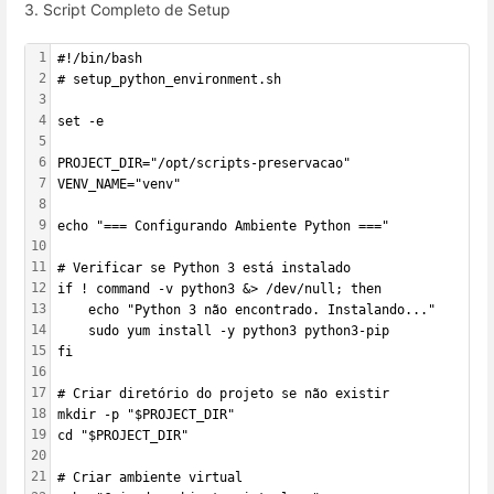
3. Script Completo de Setup
1
#!/bin/bash
2
# setup_python_environment.sh
3
4
set -e
5
6
PROJECT_DIR="/opt/scripts-preservacao"
7
VENV_NAME="venv"
8
9
echo "=== Configurando Ambiente Python ==="
10
11
# Verificar se Python 3 está instalado
12
if ! command -v python3 &> /dev/null; then
13
    echo "Python 3 não encontrado. Instalando..."
14
    sudo yum install -y python3 python3-pip
15
fi
16
17
# Criar diretório do projeto se não existir
18
mkdir -p "$PROJECT_DIR"
19
cd "$PROJECT_DIR"
20
21
# Criar ambiente virtual