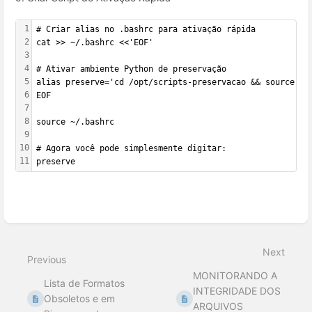
1
# Criar alias no .bashrc para ativação rápida
2
cat >> ~/.bashrc <<'EOF'
3
4
# Ativar ambiente Python de preservação
5
alias preserve='cd /opt/scripts-preservacao && source ve
6
EOF
7
8
source ~/.bashrc
9
10
# Agora você pode simplesmente digitar:
11
preserve
Enter
section
select
Next
mode
Previous
MONITORANDO A
Lista de Formatos
INTEGRIDADE DOS
Obsoletos e em
ARQUIVOS