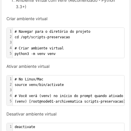
Ambiente Virtual com venv (Recomendado - Python
3.3+)
Criar ambiente virtual
1
# Navegar para o diretório do projeto
2
cd /opt/scripts-preservacao
3
4
# Criar ambiente virtual
5
python3 -m venv venv
Ativar ambiente virtual
1
# No Linux/Mac
2
source venv/bin/activate
3
4
# Você verá (venv) no início do prompt quando ativado
5
(venv) [root@node01-archivematica scripts-preservacao]#
Desativar ambiente virtual
1
deactivate