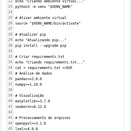
22
echo "Criando ambiente virtual..."
23
python3 -m venv "$VENV_NAME"
24
25
# Ativar ambiente virtual
26
source "$VENV_NAME/bin/activate"
27
28
# Atualizar pip
29
echo "Atualizando pip..."
30
pip install --upgrade pip
31
32
# Criar requirements.txt
33
echo "Criando requirements.txt..."
34
cat > requirements.txt <<EOF
35
# Análise de dados
36
pandas>=2.0.0
37
numpy>=1.24.0
38
39
# Visualização
40
matplotlib>=3.7.0
41
seaborn>=0.12.0
42
43
# Processamento de arquivos
44
openpyxl>=3.1.0
45
lxml>=4.9.0