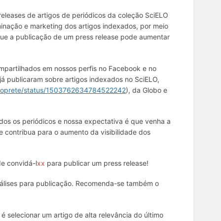
releases de artigos de periódicos da coleção SciELO
minação e marketing dos artigos indexados, por meio
que a publicação de um press release pode aumentar
mpartilhados em nossos perfis no Facebook e no
 já publicaram sobre artigos indexados no SciELO,
taloprete/status/1503762634784522242
), da Globo e
dos os periódicos e nossa expectativa é que venha a
 contribua para o aumento da visibilidade dos
e convidá-l
xx
para publicar um press release!
 análises para publicação. Recomenda-se também o
 selecionar um artigo de alta relevância do último