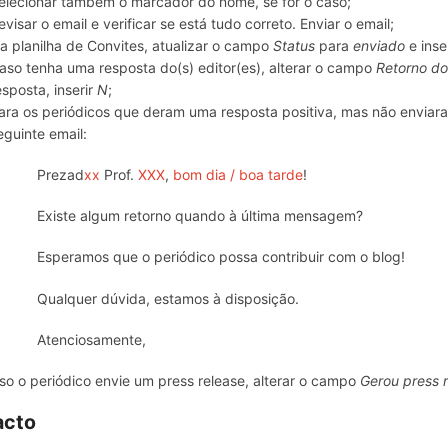
elecionar também o marcador do nome, se for o caso;
evisar o email e verificar se está tudo correto. Enviar o email;
a planilha de Convites, atualizar o campo
Status
para
enviado
e inse
aso tenha uma resposta do(s) editor(es), alterar o campo
Retorno do
esposta, inserir
N
;
ara os periódicos que deram uma resposta positiva, mas não enviar
eguinte email:
Prezad
xx
Prof.
XXX
,
bom dia / boa tarde
!
Existe algum retorno quando à última mensagem?
Esperamos que o periódico possa contribuir com o blog!
Qualquer dúvida, estamos à disposição.
Atenciosamente,
so o periódico envie um press release, alterar o campo
Gerou press 
acto