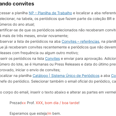
ando convites
cessar a planilha
NP – Planilha de Trabalho
e localizar a aba referen
elecionar, na tabela, os periódicos que fazem parte da coleção BR e
úmeros do ano atual;
ertificar-se de que os periódicos selecionados não receberam convit
á mais de três meses, enviar novamente;
bservar a lista de periódicos na aba
Convites – referências
, na plani
ue já receberam convites recentemente e periódicos que não devem 
eleases com frequência ou algum outro motivo;
nserir os periódicos na lista
Convites
e enviar para aprovação. Adicio
úmero do lote, se é Humanas ou Press Releases e data do último pre
provado, iniciar o envio de convites;
ocalizar na planilha
Catálogo | Sistema Único de Periódicos
a aba
Co
hefe do periódico. Selecionar também o email oficial do periódico, c
o corpo do email, inserir o texto abaixo e alterar as partes em verme
Prezad
xx
Prof.
XXX
,
bom dia / boa tarde
!
Esperamos que esteja
/m
bem.