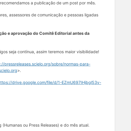
o, recomendamos a publicação de um post por mês.
tores, assessores de comunicação e pessoas ligadas
ão e aprovação do Comitê Editorial antes da
igos seja contínua, assim teremos maior visibilidade!
s://pressreleases.scielo.org/sobre/normas-para-
cielo.org
>.
ttps://drive.google.com/file/d/1-EZmU697IHjbgl53v-
og (Humanas ou Press Releases) e do mês atual.