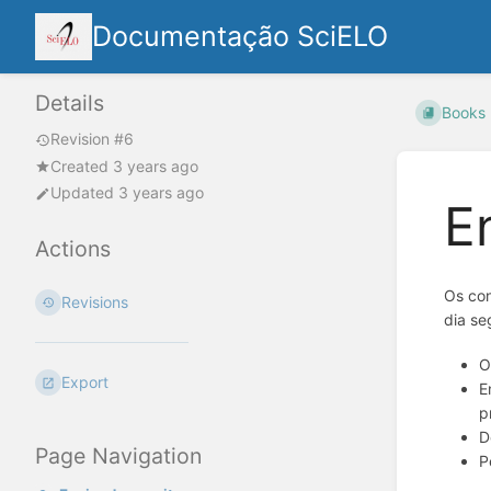
Documentação SciELO
Details
Books
Revision #6
Created 3 years ago
Updated 3 years ago
E
Actions
Os con
Revisions
dia se
O
Export
E
p
D
Page Navigation
P