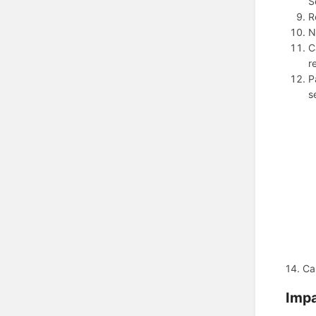
S
R
N
C
r
P
s
14. Ca
Imp