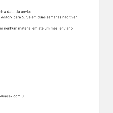
rir a data de envio;
 editor?
para
S
. Se em duas semanas não tiver
am nenhum material em até um mês, enviar o
release?
com
S
.