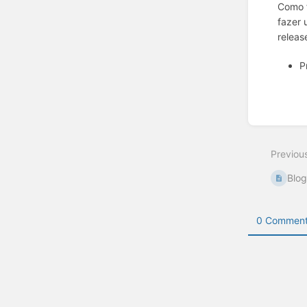
Como f
fazer 
releas
P
Enter
section
select
Previou
mode
Blog
0 Comment