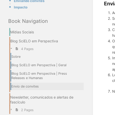
Enviando convites
Envi
Impacto
A
S
Book Navigation
n
C
Mídias Sociais
h
Blog SciELO em Perspectiva
O
q
4 Pages
r
Sobre
I
n
Blog SciELO em Perspectiva | Geral
a
Blog SciELO em Perspectiva | Press
L
Releases e Humanas
c
Envio de convites
N
Newsletter, comunicados e alertas de
fascículo
2 Pages