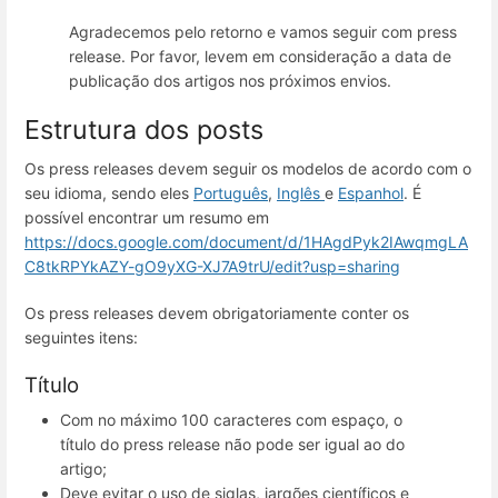
Agradecemos pelo retorno e vamos seguir com press
release. Por favor, levem em consideração a data de
publicação dos artigos nos próximos envios.
Estrutura dos posts
Os press releases devem seguir os modelos de acordo com o
seu idioma, sendo eles
Português
,
Inglês
e
Espanhol
. É
possível encontrar um resumo em
https://docs.google.com/document/d/1HAgdPyk2IAwqmgLA
C8tkRPYkAZY-gO9yXG-XJ7A9trU/edit?usp=sharing
Os press releases devem obrigatoriamente conter os
seguintes itens:
Título
Com no máximo 100 caracteres com espaço, o
título do press release não pode ser igual ao do
artigo;
Deve evitar o uso de siglas, jargões científicos e