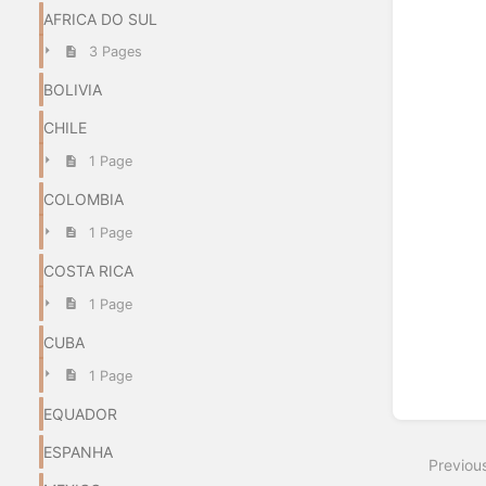
AFRICA DO SUL
3 Pages
BOLIVIA
CHILE
1 Page
COLOMBIA
1 Page
COSTA RICA
1 Page
CUBA
1 Page
EQUADOR
ESPANHA
Previou