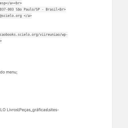
esp</a><br>

037-003 São Paulo/SP - Brasil<br>

@scielo.org </a>

caobooks.scielo.org/viireuniao/wp-


 do menu;
LO Livros\Peças_gráficas\sites-