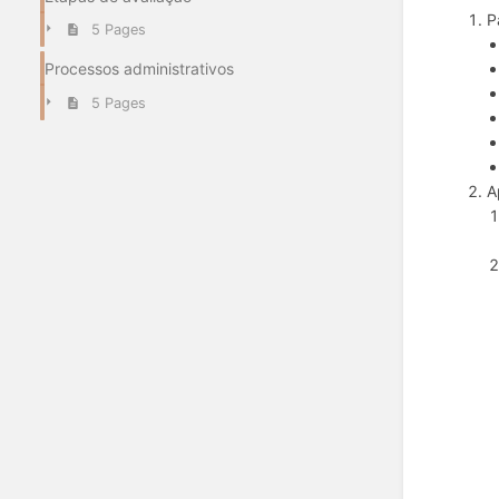
P
5 Pages
Processos administrativos
5 Pages
A