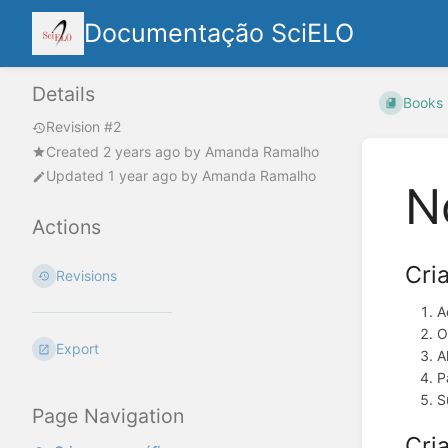
Documentação SciELO
Details
Books
Revision #2
Created
2 years ago
by
Amanda Ramalho
Updated
1 year ago
by
Amanda Ramalho
N
Actions
Cri
Revisions
A
O
Export
A
P
S
Page Navigation
Cri