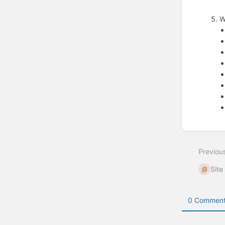
W
Enter
section
select
Previou
mode
Site
0 Comment