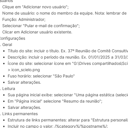
suários
Clique em "Adicionar novo usuário";
Nome de usuário: o nome do membro da equipe. Nota: lembrar de 
Função: Administrador;
Selecionar "Pular e-mail de confirmação";
Clicar em Adicionar usuário existente.
onfigurações
Geral
Título do site: incluir o título. Ex. 37º Reunião de Comitê Consult
Descrição: incluir o período da reunião. Ex. 01/01/2025 a 31/03
Ícone do site: selecionar ícone em "G:\Drives compartilhados\Sc
> icon_scielo.png
Fuso horário: selecionar "São Paulo"
Salvar alterações.
Leitura
Sua página inicial exibe: selecionar "Uma página estática (seleci
Em "Página inicial" selecione "Resumo da reunião";
Salvar alterações.
Links permanentes
Estrutura de links permanentes: alterar para "Estrutura personal
Incluir no campo o valor: /%category%/%postname%/;