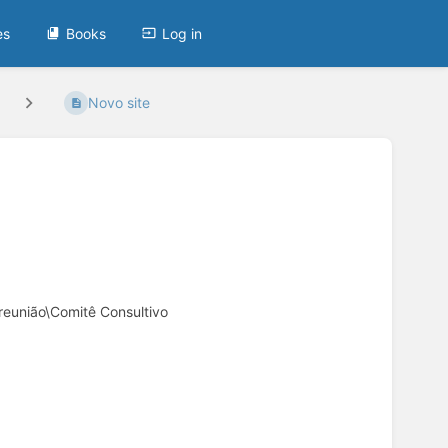
es
Books
Log in
Novo site
reunião\Comitê Consultivo