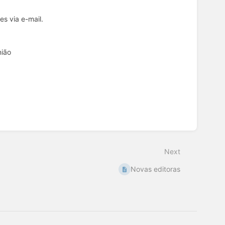
s via e-mail.
nião
Next
Novas editoras