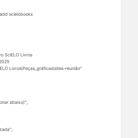
add scielobooks
ivo SciELO Livros
/2025
iELO Livros\Peças_gráficas\sites-reunião"
onar abaixo)";
izada";