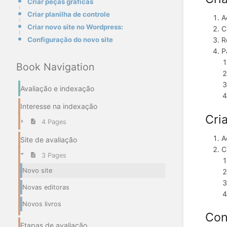
Criar peças gráficas
Criar planilha de controle
A
Criar novo site no Wordpress:
C
Configuração do novo site
R
P
Book Navigation
Avaliação e indexação
Interesse na indexação
Cri
4 Pages
A
Site de avaliação
C
3 Pages
Novo site
Novas editoras
Novos livros
Con
Etapas de avaliação