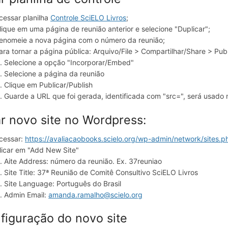
cessar planilha
Controle SciELO Livros
;
lique em uma página de reunião anterior e selecione "Duplicar";
enomeie a nova página com o número da reunião;
ara tornar a página pública: Arquivo/File > Compartilhar/Share > Pu
Selecione a opção "Incorporar/Embed"
Selecione a página da reunião
Clique em Publicar/Publish
Guarde a URL que foi gerada, identificada com "src=", será usado
ar novo site no Wordpress:
cessar:
https://avaliacaobooks.scielo.org/wp-admin/network/sites.p
licar em "Add New Site"
Aite Address: número da reunião. Ex. 37reuniao
Site Title: 37ª Reunião de Comitê Consultivo SciELO Livros
Site Language: Português do Brasil
Admin Email:
amanda.ramalho@scielo.org
figuração do novo site