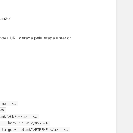
união";
 nova URL gerada pela etapa anterior.
ine | <a 
a 
ank">CNPq</a> - <a 
_11_bd">FAPESP </a>- <a 
 target="_blank">BIREME </a> - <a 