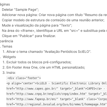
áginas
Deletar "Sample Page";
Adicionar nova página: Criar nova página com título "Resumo da re
Copiar modelo de estrutura de conteúdo de uma reunião anterior;
Mude a visualização da página para "Texto";
Na área do <iframe>, identifique a URL em "src=" e substitua pela
Clique em "Publicar" para finalizar.
parência
Temas
Ativar o tema chamado "Avaliação Periódicos SciELO".
Widgets
Excluir todos os blocos pré-configurados;
Em Footer Area One, crie um HTML personalizado;
Insira:
<div class="footer">

<p align="center">SciELO - Scientific Electronic Library Onl
href="http://www.capes.gov.br/" target="_blank">CAPES</a> - <
href="http://www.cnpq.br/english/cnpq/index.htm" target="_bl
href="http://www.fapesp.br/en/" target="_blank" class="Corpo
href="http://regional.bvsalud.org/bvs/bireme/I/homepage.htm"