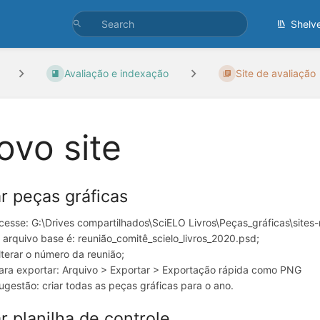
Shelv
Avaliação e indexação
Site de avaliação
ovo site
ar peças gráficas
cesse: G:\Drives compartilhados\SciELO Livros\Peças_gráficas\sites-
 arquivo base é: reunião_comitê_scielo_livros_2020.psd;
lterar o número da reunião;
ara exportar: Arquivo > Exportar > Exportação rápida como PNG
ugestão: criar todas as peças gráficas para o ano.
ar planilha de controle