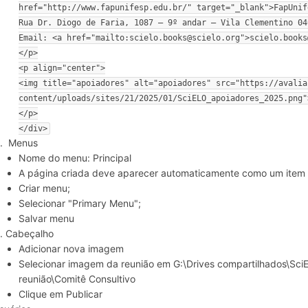
href="http://www.fapunifesp.edu.br/" target="_blank">FapUnif
Rua Dr. Diogo de Faria, 1087 – 9º andar – Vila Clementino 04
Email: <a href="mailto:scielo.books@scielo.org">scielo.books
</p>

<p align="center">

<img title="apoiadores" alt="apoiadores" src="https://avalia
content/uploads/sites/21/2025/01/SciELO_apoiadores_2025.png">
</p>

</div>
Menus
Nome do menu: Principal
A página criada deve aparecer automaticamente como um item
Criar menu;
Selecionar "Primary Menu";
Salvar menu
Cabeçalho
Adicionar nova imagem
Selecionar imagem da reunião em G:\Drives compartilhados\SciE
reunião\Comitê Consultivo
Clique em Publicar