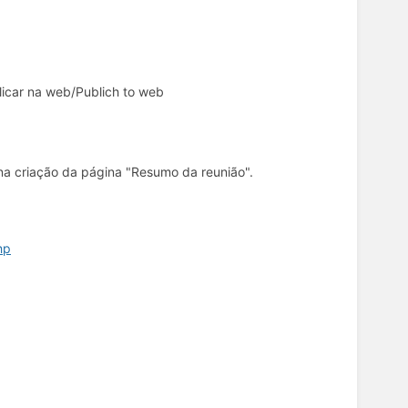
blicar na web/Publich to web
 na criação da página "Resumo da reunião".
hp