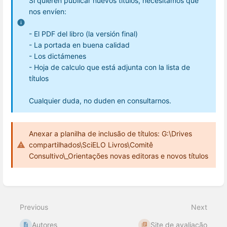
Si quieren publicar nuevos títulos, necesitamos que
nos envíen:
- El PDF del libro (la versión final)
- La portada en buena calidad
- Los dictámenes
- Hoja de calculo que está adjunta con la lista de
títulos
Cualquier duda, no duden en consultarnos.
Anexar a planilha de inclusão de títulos: G:\Drives
compartilhados\SciELO Livros\Comitê
Consultivo\_Orientações novas editoras e novos títulos
Enter
section
select
Previous
Next
mode
Autores
Site de avaliação