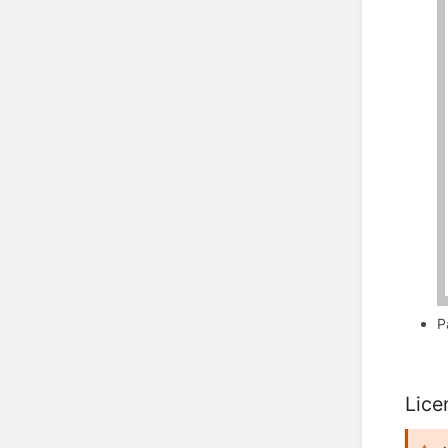
P
Lice