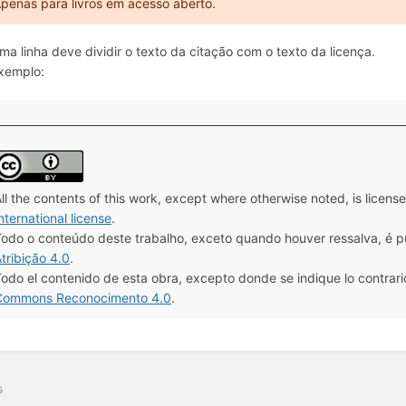
penas para livros em acesso aberto.
ma linha deve dividir o texto da citação com o texto da licença.
xemplo:
__________________________________________________________________________
ll the contents of this work, except where otherwise noted, is licen
nternational license
.
odo o conteúdo deste trabalho, exceto quando houver ressalva, é p
tribição 4.0
.
odo el contenido de esta obra, excepto donde se indique lo contrario,
Commons Reconocimento 4.0
.
s