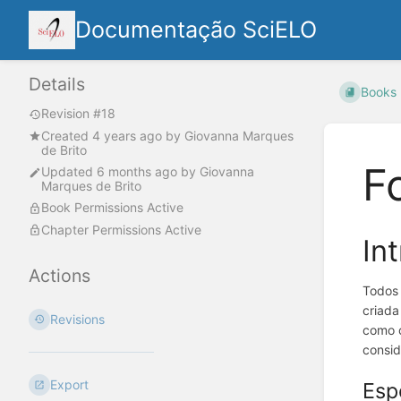
Documentação SciELO
Details
Books
Revision #18
Created
4 years ago
by
Giovanna Marques
de Brito
F
Updated
6 months ago
by
Giovanna
Marques de Brito
Book Permissions Active
Chapter Permissions Active
In
Actions
Todos 
criada
Revisions
como o
consid
Export
Esp