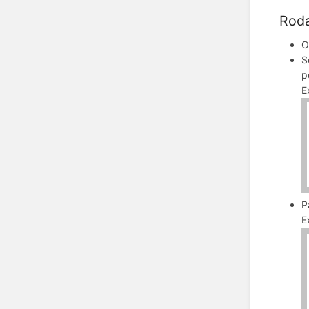
Rod
O
S
p
E
P
E