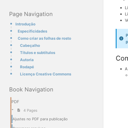
L
Page Navigation
L
V
Introdução
Especificidades
P
Como criar as folhas de rosto
p
Cabeçalho
Títulos e subtítulos
Com
Autoria
Rodapé
A
Licença Creative Commons
Book Navigation
PDF
4 Pages
Ajustes no PDF para publicação