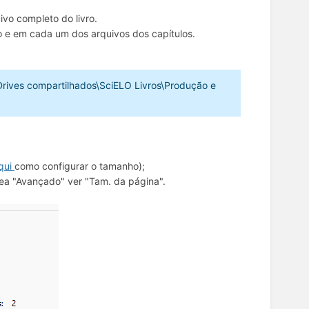
vo completo do livro.
o e em cada um dos arquivos dos capítulos.
G:\Drives compartilhados\SciELO Livros\Produção e
qui
como configurar o tamanho);
ea "Avançado" ver "Tam. da página".