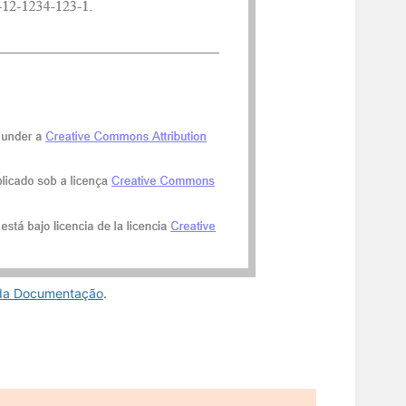
da Documentação
.