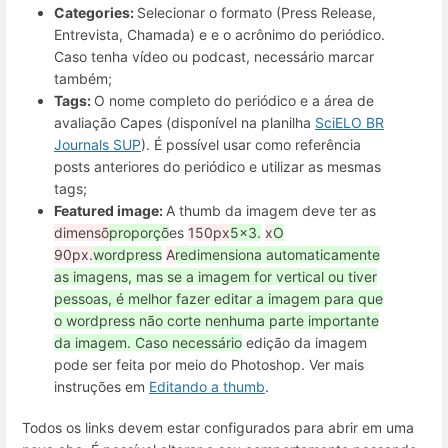
Categories:
Selecionar o formato (Press Release,
Entrevista, Chamada) e e o acrônimo do periódico.
Caso tenha vídeo ou podcast, necessário marcar
também;
Tags:
O nome completo do periódico e a área de
avaliação Capes (disponível na planilha
SciELO BR
Journals SUP
). É possível usar como referência
posts anteriores do periódico e utilizar as mesmas
tags;
Featured image:
A thumb da imagem deve ter as
dimensõ
proporçõ
es
150px
5x3.
x
O
90px.
wordpress
A
redimensiona automaticamente
as imagens, mas se a imagem for vertical ou tiver
pessoas, é melhor fazer editar a imagem para que
o wordpress não corte nenhuma parte importante
da imagem. Caso necessário
edição da imagem
pode ser feita por meio do Photoshop. Ver mais
instruções em
Editando a thumb
.
Todos os links devem estar configurados para abrir em uma