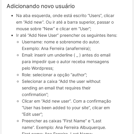
Adicionando novo usuário
Na aba esquerda, onde está escrito “Users”, clicar
em “Add new”. Ou ir até a barra superior, passar o
mouse sobre “New” e clicar em “User”;
Ir até “Add New User” preencher os seguintes itens:
Username: nome e sobrenome do autor.
Exemplo: Ana Ferreira (anaferreira);
Email: inserir um underline ( _ ) antes do email
para impedir que o autor receba mensagens
pelo Wordpress;
Role: selecionar a opção “author”;
Selecionar a caixa “Add the user without
sending an email that requires their
confirmation”;
Clicar em “Add new user”. Com a confirmação
“User has been added to your site”, clicar em
“Edit user”;
Preencher as caixas “First Name” e “Last
name”. Exemplo: Ana Ferreira Albuquerque.
First name: Ana Ferreira. Last Name: