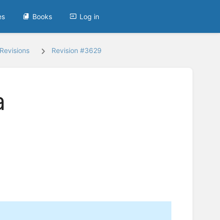
es
Books
Log in
Revisions
Revision #3629
a
.