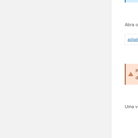
Abra o
adsel
P
d
Uma ve