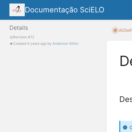
Documentação SciELO
Details
ADSelf
Revision #12
Created
4 years ago
by
Anderson Attilio
D
Des
O