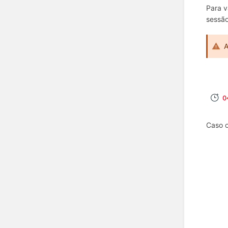
Para v
sessão
A
Caso o