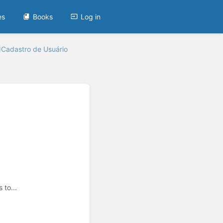
es
Books
Log in
Cadastro de Usuário
to...