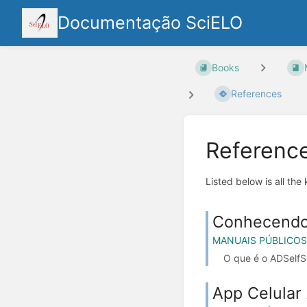
Documentação SciELO
Books
References
Referenc
Listed below is all the
Conhecendo 
MANUAIS PÚBLICOS
O que é o ADSelfSer
App Celular