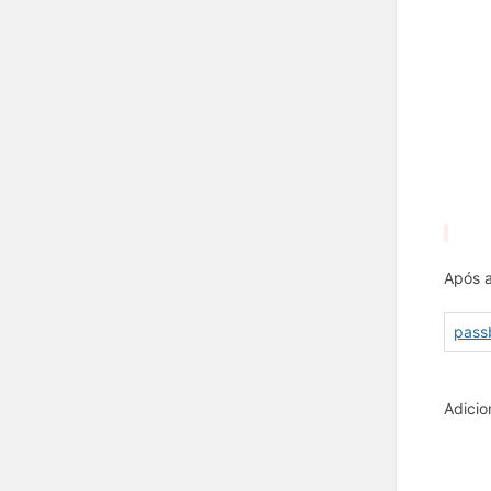
Após a
passb
Adicio