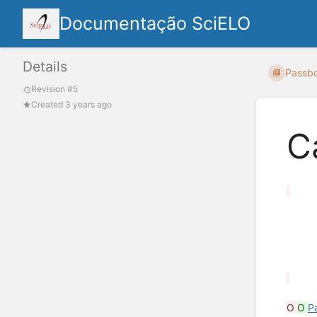
Documentação SciELO
Details
Passbo
Revision #5
Created 3 years ago
C
O
O
P