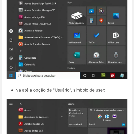
vá até a opção de "Usuário", símbolo de user: