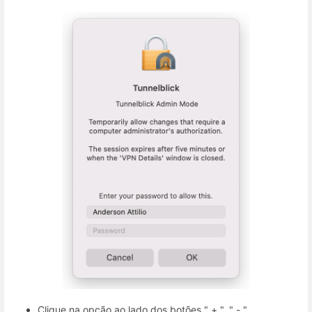
Clique na opção ao lado dos botões " + ", " - "