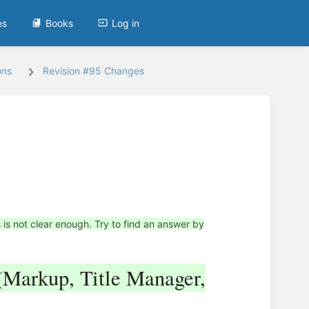
es
Books
Log in
ons
Revision #95 Changes
is not clear enough. Try to find an answer by
Markup, Title Manager,