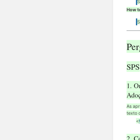
S
How t
S
Per
SPS
1. O
Adoç
As apr
texto 
<
2. C