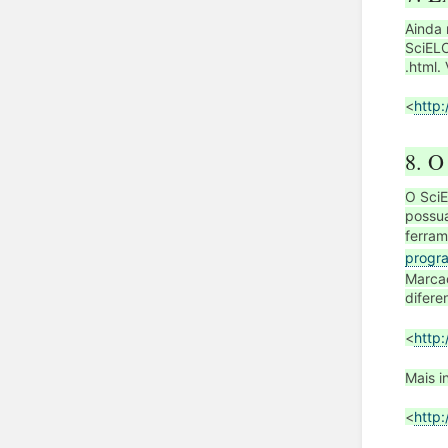
Ainda 
SciELO
.html. 
<
http:
8. O
O SciE
possu
ferram
progra
Marcaç
difere
<
http:
Mais i
<
http: