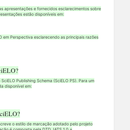
das apresentações e fornecidos esclarecimentos sobre
resentações estão disponíveis em:
O em Perspectiva esclarecendo as principais razões
SciELO?
 SciELO Publishing Schema (SciELO PS). Para um
a disponível em:
SciELO?
creve o estilo de marcação adotado pelo projeto
ação é composta pela DTD JATS 1.0 +