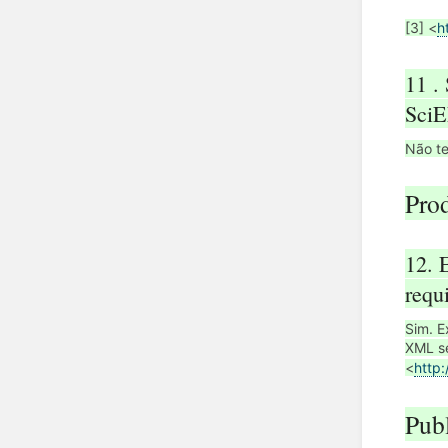
[3] <
h
11 .
Sci
Não te
Pro
12. 
requ
Sim. E
XML se
<
http
Pub