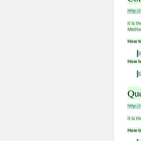
http:/
It is 
Metho
How t
S
How t
S
Que
http:/
It is 
How t