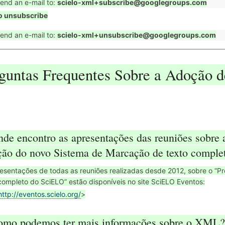
end an e-mail to:
scielo-xml+subscribe@googlegroups.com
o unsubscribe
end an e-mail to:
scielo-xml+unsubscribe@googlegroups.com
guntas Frequentes Sobre a Adoção
nde encontro as apresentações das reuniões sobr
ão do novo Sistema de Marcação de texto comple
esentações de todas as reuniões realizadas desde 2012, sobre o “
completo do SciELO” estão disponíveis no site SciELO Eventos:
http://eventos.scielo.org/
>
omo podemos ter mais informações sobre o XML?