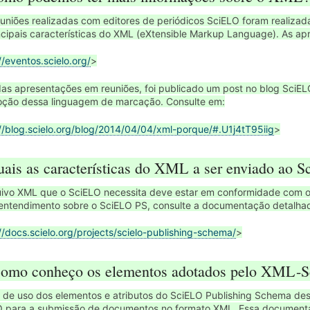
uniões realizadas com editores de periódicos SciELO foram realiza
ncipais características do XML (eXtensible Markup Language). As ap
//eventos.scielo.org/
>
as apresentações em reuniões, foi publicado um post no blog SciEL
oção dessa linguagem de marcação. Consulte em:
://blog.scielo.org/blog/2014/04/04/xml-porque/#.U1j4tT95iig
>
uais as características do XML a ser enviado ao 
ivo XML que o SciELO necessita deve estar em conformidade com o
entendimento sobre o SciELO PS, consulte a documentação detalhad
//docs.scielo.org/projects/scielo-publishing-schema/
>
Como conheço os elementos adotados pelo XML-
 de uso dos elementos e atributos do SciELO Publishing Schema des
O para a submissão de documentos no formato XML. Essa document