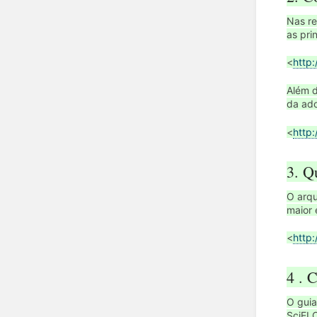
Nas re
as pri
<
http:
Além d
da ad
<
http
3. Q
O arqu
maior 
<
http:
4 . 
O guia
SciEL