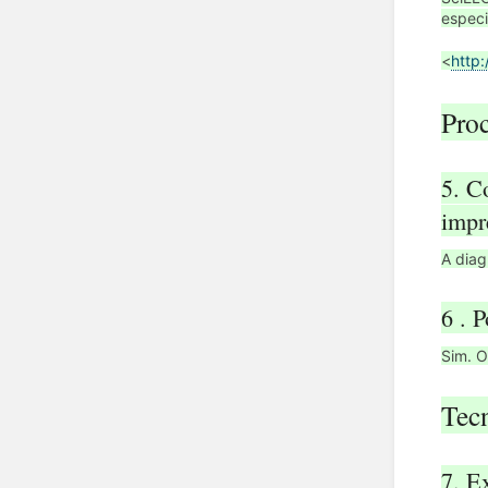
especi
<
http:
Proc
5. C
impr
A diag
6 . 
Sim. O
Tecn
7. E