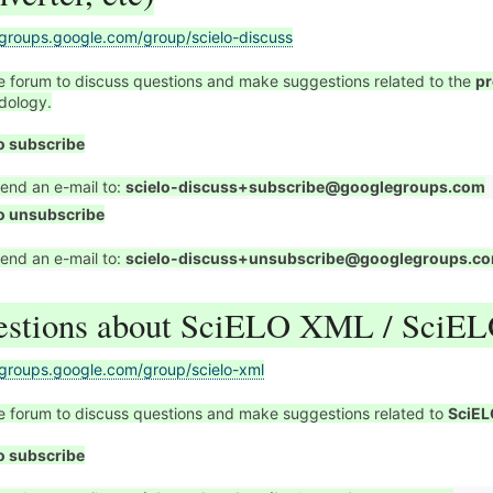
/groups.google.com/group/scielo-discuss
the forum to discuss questions and make suggestions related to the
p
dology.
o subscribe
end an e-mail to:
scielo-discuss+subscribe@googlegroups.com
o unsubscribe
end an e-mail to:
scielo-discuss+unsubscribe@googlegroups.c
stions about SciELO XML / SciEL
/groups.google.com/group/scielo-xml
the forum to discuss questions and make suggestions related to
SciE
o subscribe