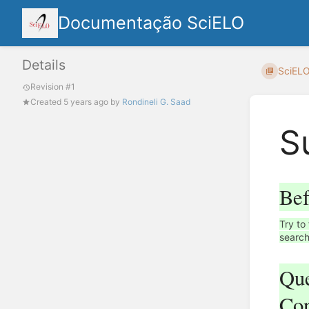
Documentação SciELO
Details
SciELO
Revision #1
Created
5 years ago
by
Rondineli G. Saad
S
Bef
Try to
search
Que
Con