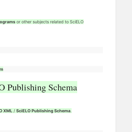
rograms
or other subjects related to SciELO
om
O Publishing Schema
LO XML
/
SciELO Publishing Schema
.