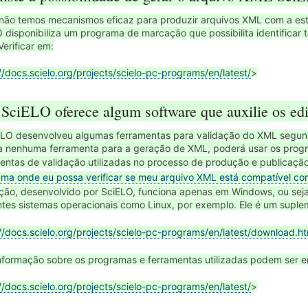
não temos mecanismos eficaz para produzir arquivos XML com a estr
 disponibiliza um programa de marcação que possibilita identificar
Verificar em:
//docs.scielo.org/projects/scielo-pc-programs/en/latest/
>
 SciELO oferece algum software que auxilie os ed
LO desenvolveu algumas ferramentas para validação do XML segund
a nenhuma ferramenta para a geração de XML, poderá usar os pro
entas de validação utilizadas no processo de produção e publicaç
ma onde eu possa verificar se meu arquivo XML está compatível com
ão, desenvolvido por SciELO, funciona apenas em Windows, ou seja,
ntes sistemas operacionais como Linux, por exemplo. Ele é um suple
//docs.scielo.org/projects/scielo-pc-programs/en/latest/download.ht
nformação sobre os programas e ferramentas utilizadas podem ser 
//docs.scielo.org/projects/scielo-pc-programs/en/latest/
>