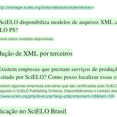
ttp://manager.scielo.org/tools/validators/stylechecker/
>
 SciELO disponibiliza modelos de arquivos XML c
ELO PS?
mos estes modelos disponíveis.
dução de XML por terceiros
Existem empresas que prestam serviços de produ
isitado por SciELO? Como posso localizar essas 
xistem algumas empresas parceiras que são certificadas pelo SciEL
gundo o SciELO Publishing Schema. Disponibilizamos o contato de
://www.scielo.org/php/level.php?lang=pt&component=56&item=58
>
licação no SciELO Brasil