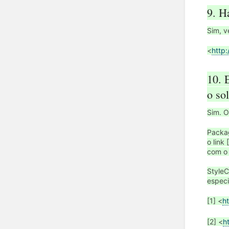
9. H
Sim, v
<
http:
10. 
o so
Sim. O
Packag
o link
com o 
StyleC
especi
[1] <
ht
[2] <
h