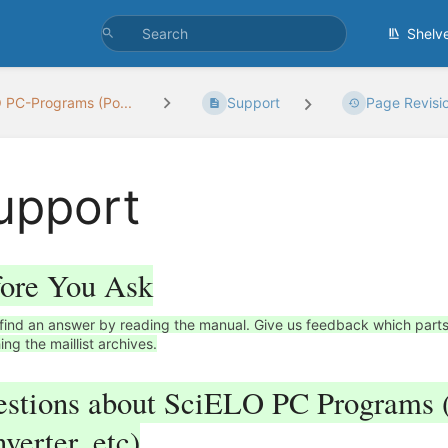
Shelv
 PC-Programs (Po...
Support
Page Revisi
upport
ore You Ask
 find an answer by reading the manual. Give us feedback which parts 
ing the maillist archives.
stions about SciELO PC Programs (
verter, etc)