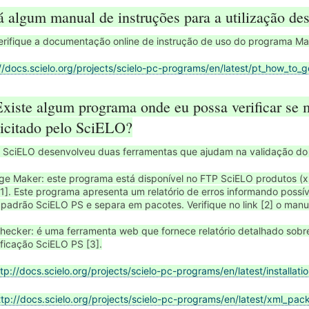
á algum manual de instruções para a utilização de
erifique a documentação online de instrução de uso do programa Ma
//docs.scielo.org/projects/scielo-pc-programs/en/latest/pt_how_to_
Existe algum programa onde eu possa verificar s
licitado pelo SciELO?
 SciELO desenvolveu duas ferramentas que ajudam na validação do a
e Maker: este programa está disponível no FTP SciELO produtos (x
 [1]. Este programa apresenta um relatório de erros informando pos
padrão SciELO PS e separa em pacotes. Verifique no link [2] o manu
hecker: é uma ferramenta web que fornece relatório detalhado sob
ficação SciELO PS [3].
tp://docs.scielo.org/projects/scielo-pc-programs/en/latest/installatio
ttp://docs.scielo.org/projects/scielo-pc-programs/en/latest/xml_pa