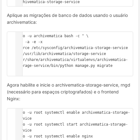
archivematica-storage-service
Aplique as migrações de banco de dados usando o usuário
archivematica:
sudo -u archivematica bash -c " \

set -a -e -x

source /etc/sysconfig/archivematica-storage-service

cd /usr/lib/archivematica/storage-service

/usr/share/archivematica/virtualenvs/archivematica-
storage-service/bin/python manage.py migrate

";
Agora habilite e inicie o archivematica-storage-service, rngd
(necessário para espaços criptografados) e o frontend
Nginx:
sudo -u root systemctl enable archivematica-storage-
service

sudo -u root systemctl start archivematica-storage-
service

sudo -u root systemctl enable nginx
