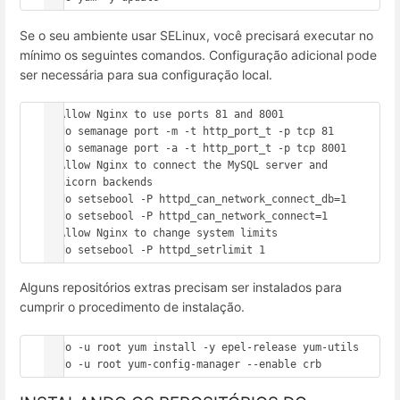
Se o seu ambiente usar SELinux, você precisará executar no
mínimo os seguintes comandos. Configuração adicional pode
ser necessária para sua configuração local.
# Allow Nginx to use ports 81 and 8001

sudo semanage port -m -t http_port_t -p tcp 81

sudo semanage port -a -t http_port_t -p tcp 8001

# Allow Nginx to connect the MySQL server and 
Gunicorn backends

sudo setsebool -P httpd_can_network_connect_db=1

sudo setsebool -P httpd_can_network_connect=1

# Allow Nginx to change system limits

sudo setsebool -P httpd_setrlimit 1
Alguns repositórios extras precisam ser instalados para
cumprir o procedimento de instalação.
sudo -u root yum install -y epel-release yum-utils

sudo -u root yum-config-manager --enable crb