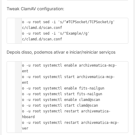
Tweak ClamAV configuration:
sudo -u root sed -i 's/^#TCPSocket/TCPSocket/g' 
/etc/clamd.d/scan.conf

sudo -u root sed -i 's/^Example//g' 
/etc/clamd.d/scan.conf
Depois disso, podemos ativar e iniciar/reiniciar serviços
sudo -u root systemctl enable archivematica-mcp-
client

sudo -u root systemctl start archivematica-mcp-
client

sudo -u root systemctl enable fits-nailgun

sudo -u root systemctl start fits-nailgun

sudo -u root systemctl enable clamd@scan

sudo -u root systemctl start clamd@scan

sudo -u root systemctl restart archivematica-
dashboard

sudo -u root systemctl restart archivematica-mcp-
server