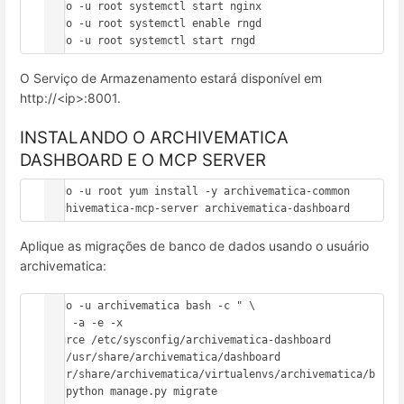
sudo -u root systemctl start nginx

sudo -u root systemctl enable rngd

sudo -u root systemctl start rngd
O Serviço de Armazenamento estará disponível em
http://<ip>:8001.
INSTALANDO O ARCHIVEMATICA
DASHBOARD E O MCP SERVER
sudo -u root yum install -y archivematica-common 
archivematica-mcp-server archivematica-dashboard
Aplique as migrações de banco de dados usando o usuário
archivematica:
sudo -u archivematica bash -c " \

set -a -e -x

source /etc/sysconfig/archivematica-dashboard

cd /usr/share/archivematica/dashboard

/usr/share/archivematica/virtualenvs/archivematica/b
in/python manage.py migrate
