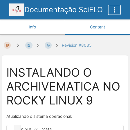
Documentação SciELO
Info
Content
Revision #8035
INSTALANDO O
ARCHIVEMATICA NO
ROCKY LINUX 9
Atualizando o sistema operacional:
sudo yum -y update