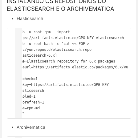
INSTALANDO OS REPOSITÓRIOS DO
ELASTICSEARCH E O ARCHIVEMATICA
Elasticsearch
sudo -u root rpm --import 
https://artifacts.elastic.co/GPG-KEY-elasticsearch

sudo -u root bash -c 'cat << EOF > 
/etc/yum.repos.d/elasticsearch.repo

[elasticsearch-6.x]

name=Elasticsearch repository for 6.x packages

baseurl=https://artifacts.elastic.co/packages/6.x/yu
m

gpgcheck=1

gpgkey=https://artifacts.elastic.co/GPG-KEY-
elasticsearch

enabled=1

autorefresh=1

type=rpm-md

EOF'
Archivematica