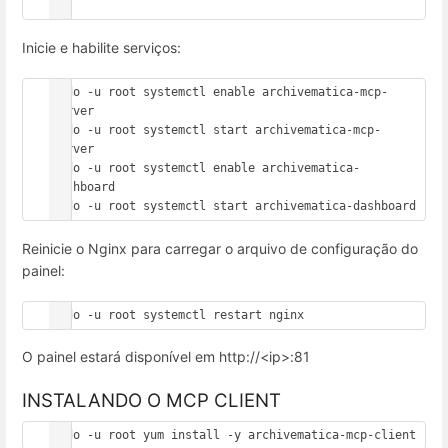
";
Inicie e habilite serviços:
sudo -u root systemctl enable archivematica-mcp-
server

sudo -u root systemctl start archivematica-mcp-
server

sudo -u root systemctl enable archivematica-
dashboard

sudo -u root systemctl start archivematica-dashboard
Reinicie o Nginx para carregar o arquivo de configuração do
painel:
sudo -u root systemctl restart nginx
O painel estará disponível em http://<ip>:81
INSTALANDO O MCP CLIENT
sudo -u root yum install -y archivematica-mcp-client