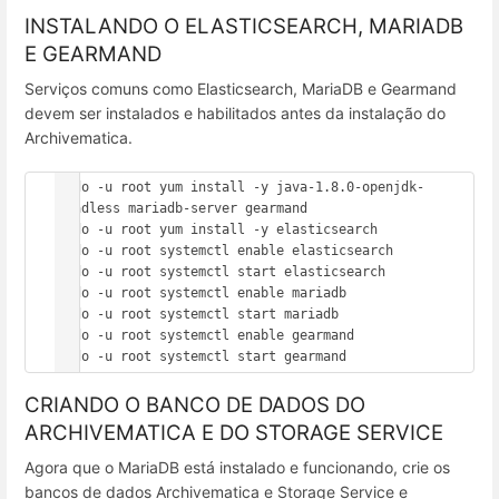
INSTALANDO O ELASTICSEARCH, MARIADB
E GEARMAND
Serviços comuns como Elasticsearch, MariaDB e Gearmand
devem ser instalados e habilitados antes da instalação do
Archivematica.
sudo -u root yum install -y java-1.8.0-openjdk-
headless mariadb-server gearmand

sudo -u root yum install -y elasticsearch

sudo -u root systemctl enable elasticsearch

sudo -u root systemctl start elasticsearch

sudo -u root systemctl enable mariadb

sudo -u root systemctl start mariadb

sudo -u root systemctl enable gearmand

sudo -u root systemctl start gearmand
CRIANDO O BANCO DE DADOS DO
ARCHIVEMATICA E DO STORAGE SERVICE
Agora que o MariaDB está instalado e funcionando, crie os
bancos de dados Archivematica e Storage Service e