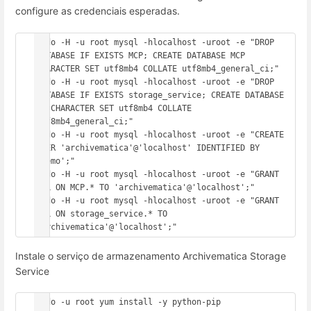
configure as credenciais esperadas.
sudo -H -u root mysql -hlocalhost -uroot -e "DROP 
DATABASE IF EXISTS MCP; CREATE DATABASE MCP 
CHARACTER SET utf8mb4 COLLATE utf8mb4_general_ci;"

sudo -H -u root mysql -hlocalhost -uroot -e "DROP 
DATABASE IF EXISTS storage_service; CREATE DATABASE 
SS CHARACTER SET utf8mb4 COLLATE 
utf8mb4_general_ci;"

sudo -H -u root mysql -hlocalhost -uroot -e "CREATE 
USER 'archivematica'@'localhost' IDENTIFIED BY 
'demo';"

sudo -H -u root mysql -hlocalhost -uroot -e "GRANT 
ALL ON MCP.* TO 'archivematica'@'localhost';"

sudo -H -u root mysql -hlocalhost -uroot -e "GRANT 
ALL ON storage_service.* TO 
'archivematica'@'localhost';"
Instale o serviço de armazenamento Archivematica Storage
Service
sudo -u root yum install -y python-pip 