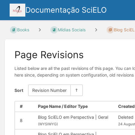
Documentação SciELO
Books
Mídias Sociais
Blog SciEL
Page Revisions
Listed below are all the past revisions of this page. You can 
here since, depending on system configuration, old revisions
Sort
Revision Number
#
Page Name / Editor Type
Created 
Blog SciELO em Perspectiva | Geral
Deleted
8
(
WYSIWYG)
24 August
Blog SciELO em Perspectiva |