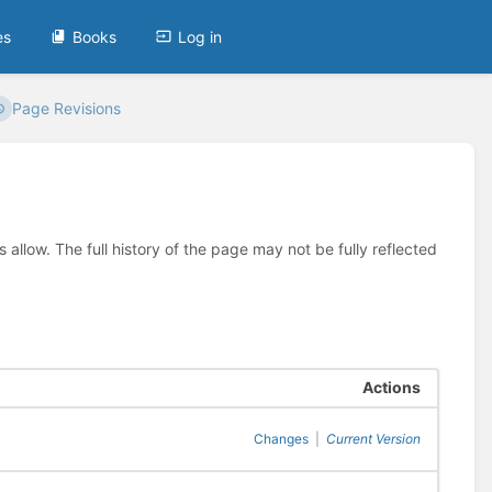
es
Books
Log in
Page Revisions
allow. The full history of the page may not be fully reflected
Actions
Changes
|
Current Version