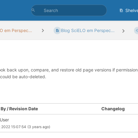
Shelv
O em Perspec...
Blog SciELO em Perspec...
look back upon, compare, and restore old page versions if permissions 
 could be auto-deleted.
By / Revision Date
Changelog
 User
 2022 15:07:54
(3 years ago)