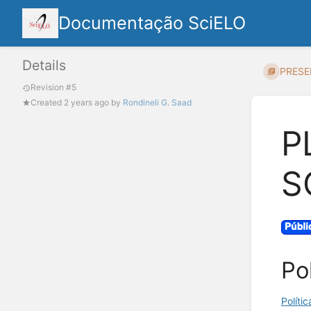
Documentação SciELO
Details
PRESE
Revision #5
Created
2 years ago
by
Rondineli G. Saad
P
S
Po
Políti