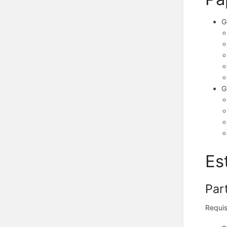
G
G
Es
Par
Requis