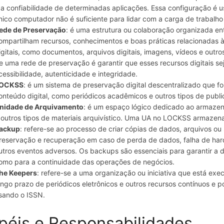
 a confiabilidade de determinadas aplicações. Essa configuração é
nico computador não é suficiente para lidar com a carga de trabalho
ede de Preservação
: é uma estrutura ou colaboração organizada ent
ompartilham recursos, conhecimentos e boas práticas relacionadas 
igitais, como documentos, arquivos digitais, imagens, vídeos e outros
e uma rede de preservação é garantir que esses recursos digitais s
cessibilidade, autenticidade e integridade.
OCKSS
: é um sistema de preservação digital descentralizado que f
onteúdo digital, como periódicos acadêmicos e outros tipos de publi
nidade de Arquivamento
: é um espaço lógico dedicado ao armaze
 outros tipos de materiais arquivístico. Uma UA no LOCKSS armazen
ackup
: refere-se ao processo de criar cópias de dados, arquivos o
reservação e recuperação em caso de perda de dados, falha de har
utros eventos adversos. Os backups são essenciais para garantir a 
omo para a continuidade das operações de negócios.
he Keepers
: refere-se a uma organização ou iniciativa que está e
ongo prazo de periódicos eletrônicos e outros recursos contínuos e p
sando o ISSN.
péis e Responsabilidades