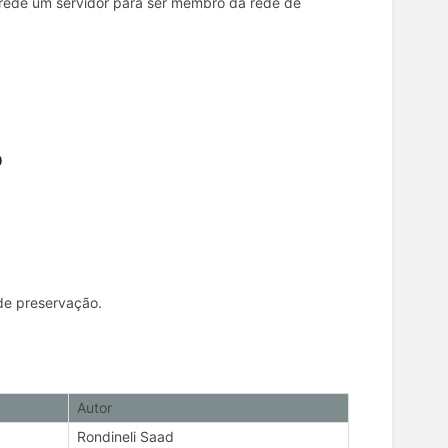
rede um servidor para ser membro da rede de
o
 de preservação.
Autor
Rondineli Saad