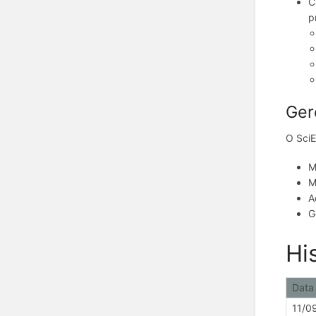
C
p
Ger
O SciE
M
M
A
G
Hi
Data
11/0