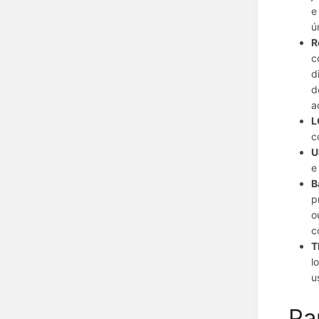
e
ú
R
c
d
d
a
L
c
U
e
B
p
o
c
T
l
u
Pa