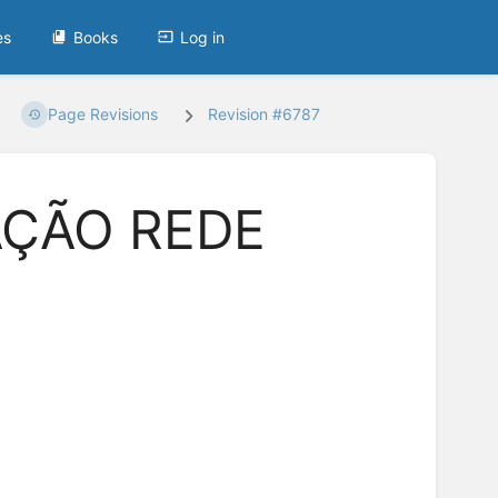
es
Books
Log in
Page Revisions
Revision #6787
AÇÃO REDE