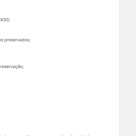
CKSS;
cos preservados;
;
 preservação;