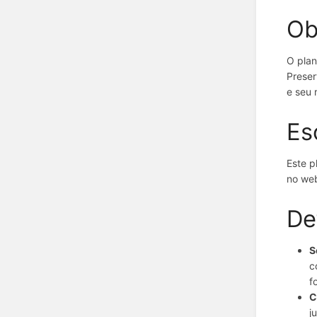
Ob
O plan
Preser
e seu 
Es
Este p
no web
De
S
c
f
C
j