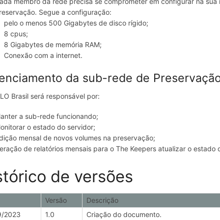
ada membro da rede precisa se comprometer em configurar na sua 
reservação. Segue a configuração:
pelo o menos 500 Gigabytes de disco rígido;
8 cpus;
8 Gigabytes de memória RAM;
Conexão com a internet.
enciamento da sub-rede de Preservaçã
LO Brasil será responsável por:
anter a sub-rede funcionando;
onitorar o estado do servidor;
dição mensal de novos volumes na preservação;
eração de relatórios mensais para o The Keepers atualizar o estado
stórico de versões
Versão
Descrição
9/2023
1.0
Criação do documento.