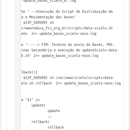
2>> update_bases_scielo_br.log

#echo "--->Execução do Script de Distribuição da 
base e Movimentação das bases"

ssh ${IP_SERVER} sh 
/var/www/educa_fcc_org_br/scripts/data-scielo.sh 
update  2>> update_bases_scielo-novo.log

echo "-----> FIM: Termino do envio da Bases, PDF, 
Páginas Secundária e execução do updateScielo-data-
MOVE.sh" 2>> update_bases_scielo-novo.log

}

rollback(){

ssh ${IP_SERVER} sh /var/www/scielo/scripts/data-
scielo.sh rollback  2>> update_bases_scielo-novo.log

}

case "$1" in

        update)

                update

                ;;

        rollback)

                rollback
