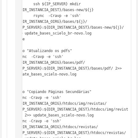
        ssh ${IP_SERVER} mkdir 
${DIR_INSTANCIA_DEST}/bases-new/${j}

        rsync  -Cravp -e 'ssh' 
${DIR_INSTANCIA_OIRG}/bases/${j}/  
${IP_SERVER}:${DIR_INSTANCIA_DEST}/bases-new/${j}/ 
2>> update_bases_scielo_br-novo.log

done

echo "Atualizando os pdfs"

rsync  -Cravp -e 'ssh' 
${DIR_INSTANCIA_ORIG}/bases/pdf/  
${IP_SERVER}:${DIR_INSTANCIA_DEST}/bases/pdf/ 2>> 
update_bases_scielo-novo.log

echo "Copiando Páginas Secundárias"

rsync -Cravp -e 'ssh' 
${DIR_INSTANCIA_ORIG}/htdocs/img/revistas/  
${IP_SERVER}:${DIR_INSTANCIA_DEST}/htdocs/img/revist
as/ 2>> update_bases_scielo-novo.log

rsync -Cravp -e 'ssh' 
${DIR_INSTANCIA_ORIG}/htdocs/revistas/      
${IP_SERVER}:${DIR_INSTANCIA_DEST}/htdocs/revistas/ 