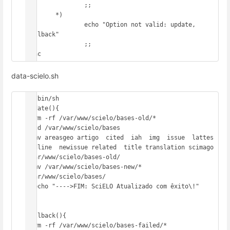
                ;;

        *)

                echo "Option not valid: update, 
rollback"

                ;;

esac
data-scielo.sh
#!/bin/sh

update(){

  rm -rf /var/www/scielo/bases-old/*

  cd /var/www/scielo/bases

  mv areasgeo artigo  cited  iah  img  issue  lattes  
medline  newissue related  title translation scimago 
/var/www/scielo/bases-old/

  mv /var/www/scielo/bases-new/* 
/var/www/scielo/bases/

  echo "---->FIM: SciELO Atualizado com êxito\!" 

}

rollback(){

  rm -rf /var/www/scielo/bases-failed/*
