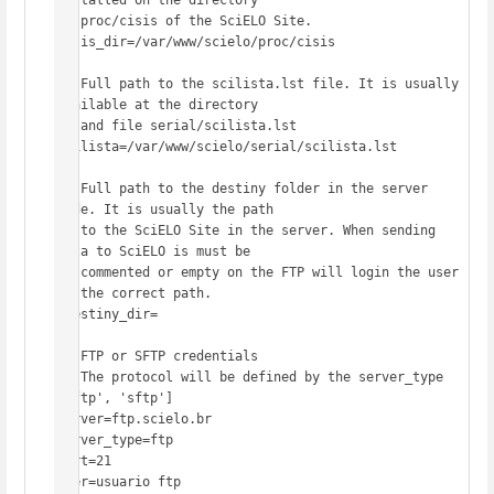
installed on the directory

## proc/cisis of the SciELO Site.

cisis_dir=/var/www/scielo/proc/cisis

## Full path to the scilista.lst file. It is usually 
available at the directory

## and file serial/scilista.lst

scilista=/var/www/scielo/serial/scilista.lst

## Full path to the destiny folder in the server 
side. It is usually the path

## to the SciELO Site in the server. When sending 
data to SciELO is must be 

## commented or empty on the FTP will login the user 
to the correct path.

#destiny_dir=

## FTP or SFTP credentials

## The protocol will be defined by the server_type 
['ftp', 'sftp']

server=ftp.scielo.br

server_type=ftp

port=21

user=usuario ftp
