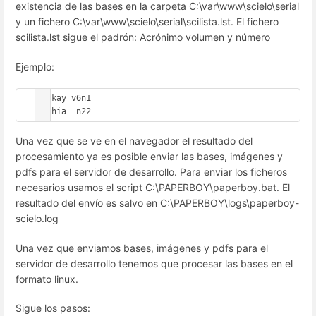
existencia de las bases en la carpeta C:\var\www\scielo\serial
y un fichero C:\var\www\scielo\serial\scilista.lst. El fichero
scilista.lst sigue el padrón: Acrónimo volumen y número
Ejemplo:
maskay v6n1

sophia  n22
Una vez que se ve en el navegador el resultado del
procesamiento ya es posible enviar las bases, imágenes y
pdfs para el servidor de desarrollo. Para enviar los ficheros
necesarios usamos el script C:\PAPERBOY\paperboy.bat. El
resultado del envío es salvo en C:\PAPERBOY\logs\paperboy-
scielo.log
Una vez que enviamos bases, imágenes y pdfs para el
servidor de desarrollo tenemos que procesar las bases en el
formato linux.
Sigue los pasos: