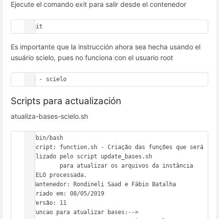
Ejecute el comando exit para salir desde el contenedor
$exit
Es importante que la instrucción ahora sea hecha usando el
usuário scielo, pues no funciona con el usuario root
#su - scielo
Scripts para actualización
atualiza-bases-scielo.sh
#!/bin/bash

# Script: function.sh - Criação das funções que será 
utilizado pelo script update_bases.sh

#         para atualizar os arquivos da instância 
SciELO processada.

# Mantenedor: Rondineli Saad e Fábio Batalha

# Criado em: 08/05/2019

# Versão: 11

# Funcao para atualizar bases:-->
