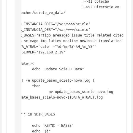
#                               |->$1 Coleção

#                               |->$2 Diretório em 
/rancher/scielo_ve_data/

#

DIR_INSTANCIA_ORIG="/var/www/scielo"

DIR_INSTANCIA_DEST="/var/www/scielo"

DIR_BASES="artigo areasgeo issue title related cited 
iah scimago img lattes medline newissue translation"

DATA_ATUAL=`date  +"%d-%m-%Y-%H_%m_%S"`

IP_SERVER="192.168.2.19"

update(){

        echo "Update ScieLO Data"

if [ -e update_bases_scielo-novo.log ]

        then

                mv update_bases_scielo-novo.log 
update_bases_scielo-novo-${DATA_ATUAL}.log

fi

for j in $DIR_BASES

do

        echo "RSYNC - BASES"

        echo "$j"
