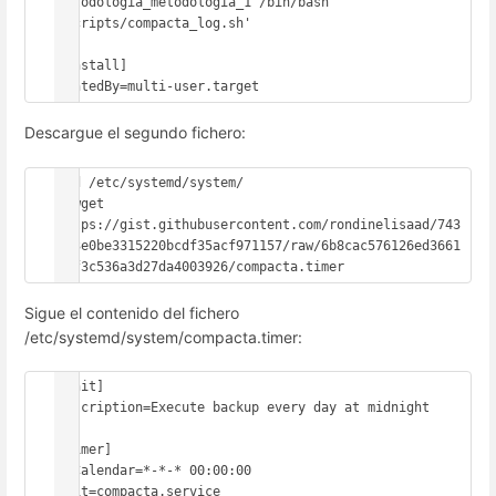
metodologia_metodologia_1 /bin/bash 
/scripts/compacta_log.sh'

[Install]

WantedBy=multi-user.target 
Descargue el segundo fichero:
#cd /etc/systemd/system/

# wget 
https://gist.githubusercontent.com/rondinelisaad/743
813e0be3315220bcdf35acf971157/raw/6b8cac576126ed3661
20f3c536a3d27da4003926/compacta.timer
Sigue el contenido del fichero
/etc/systemd/system/compacta.timer:
[Unit]

Description=Execute backup every day at midnight

[Timer]

OnCalendar=*-*-* 00:00:00

Unit=compacta.service
