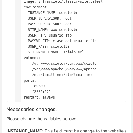
    image: infrascielo/classic-site:latest

    environment:

      INSTANCE_NAME: scielo_br

      USER_SUPERVISOR: root

      PASS_SUPERVISOR: toor

      SITE_NAME: www.scielo.br

      USER_FTP: usuario ftp

      PASSWD_FTP: clave del usuario ftp

      USER_PASS: scielo123

      GIT_BRANCH_NAME: scielo_scl

    volumes:

      - /var/www/scielo:/var/www/scielo

      - /var/www/apache:/var/www/apache

      - /etc/localtime:/etc/localtime

    ports:

      - "80:80"

      - "2222:22"

Necessaries changes:
Please change the variables bellow:
INSTANCE_NAME
: This field must be change to the website's