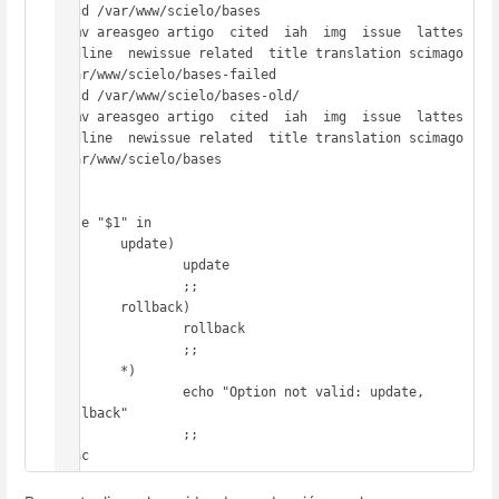
  cd /var/www/scielo/bases

  mv areasgeo artigo  cited  iah  img  issue  lattes  
medline  newissue related  title translation scimago 
/var/www/scielo/bases-failed

  cd /var/www/scielo/bases-old/

  mv areasgeo artigo  cited  iah  img  issue  lattes  
medline  newissue related  title translation scimago 
/var/www/scielo/bases

}

case "$1" in

        update)

                update

                ;;

        rollback)

                rollback

                ;;

        *)

                echo "Option not valid: update, 
rollback"

                ;;

esac