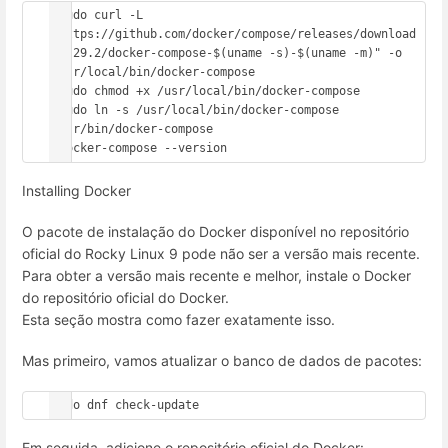
 sudo curl -L 
"https://github.com/docker/compose/releases/download
/1.29.2/docker-compose-$(uname -s)-$(uname -m)" -o 
/usr/local/bin/docker-compose

 sudo chmod +x /usr/local/bin/docker-compose

 sudo ln -s /usr/local/bin/docker-compose 
/usr/bin/docker-compose

 docker-compose --version
Installing Docker
O pacote de instalação do Docker disponível no repositório
oficial do Rocky Linux 9 pode não ser a versão mais recente.
Para obter a versão mais recente e melhor, instale o Docker
do repositório oficial do Docker.
Esta seção mostra como fazer exatamente isso.
Mas primeiro, vamos atualizar o banco de dados de pacotes:
sudo dnf check-update
Em seguida, adicione o repositório oficial do Docker: