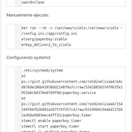
Manualmente ejecute:
docker run --rm -v /var/www/scielo:/var/www/scielo -
v ~/config.ini:/app/config.ini 
scieloorg/paperboy:stable 
paperboy_delivery_to_scielo
Configurando systemd
#cd /etc/systemd/system

#wget 
https://gist.githubusercontent.com/rondinelisaad/a4c
25bd876de186b43938dd2148f9a7c/raw/53418856574f9b3fe1
910951b6c94376e0769f9d/paperboy.service

#wget 
https://gist.githubusercontent.com/rondinelisaad/154
aa2249f6bfb2b992a207f25f357c4/raw/b319904234abd11fd4
6721a3b8a9d83eece3ff32/paperboy.timer

#systemctl enable paperboy.timer

#systemctl start paperboy.timer

#systemctl is-enabled paperboy.timer 
