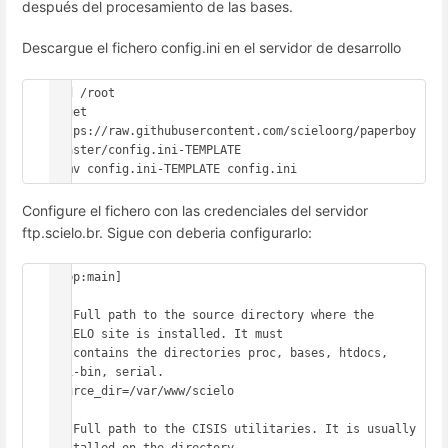
después del procesamiento de las bases.
Descargue el fichero config.ini en el servidor de desarrollo
#cd /root

#wget 
https://raw.githubusercontent.com/scieloorg/paperboy
/master/config.ini-TEMPLATE

# mv config.ini-TEMPLATE config.ini
Configure el fichero con las credenciales del servidor
ftp.scielo.br. Sigue con deberia configurarlo:
[app:main]

## Full path to the source directory where the 
SciELO site is installed. It must 

## contains the directories proc, bases, htdocs, 
cgi-bin, serial.

source_dir=/var/www/scielo

## Full path to the CISIS utilitaries. It is usually 