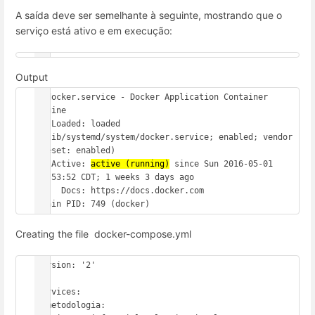
A saída deve ser semelhante à seguinte, mostrando que o
serviço está ativo e em execução:
Output
● docker.service - Docker Application Container 
Engine

   Loaded: loaded 
(/lib/systemd/system/docker.service; enabled; vendor 
preset: enabled)

   Active: 
active (running)
 since Sun 2016-05-01 
06:53:52 CDT; 1 weeks 3 days ago

     Docs: https://docs.docker.com

 Main PID: 749 (docker)
Creating the file docker-compose.yml
version: '2'

services:

  metodologia:
