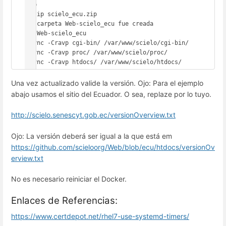
zip

unzip scielo_ecu.zip

La carpeta Web-scielo_ecu fue creada

cd Web-scielo_ecu

rsync -Cravp cgi-bin/ /var/www/scielo/cgi-bin/

rsync -Cravp proc/ /var/www/scielo/proc/

rsync -Cravp htdocs/ /var/www/scielo/htdocs/
Una vez actualizado valide la versión. Ojo: Para el ejemplo
abajo usamos el sitio del Ecuador. O sea, replaze por lo tuyo.
http://scielo.senescyt.gob.ec/versionOverview.txt
Ojo: La versión deberá ser igual a la que está em
https://github.com/scieloorg/Web/blob/ecu/htdocs/versionOv
erview.txt
No es necesario reiniciar el Docker.
Enlaces de Referencias:
https://www.certdepot.net/rhel7-use-systemd-timers/