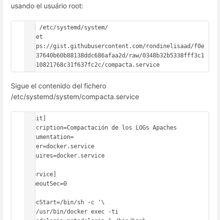
usando el usuário root:
#cd /etc/systemd/system/

#wget 
https://gist.githubusercontent.com/rondinelisaad/f0e
ca737640b60b88138ddc686afaa2d/raw/0348b32b5338fff3c1
d1610821768c31f637fc2c/compacta.service
Sigue el contenido del fichero
/etc/systemd/system/compacta.service
[Unit]

Description=Compactación de los LOGs Apaches

Documentation=

After=docker.service

Requires=docker.service

[Service]

TimeoutSec=0

ExecStart=/bin/sh -c '\

   /usr/bin/docker exec -ti 