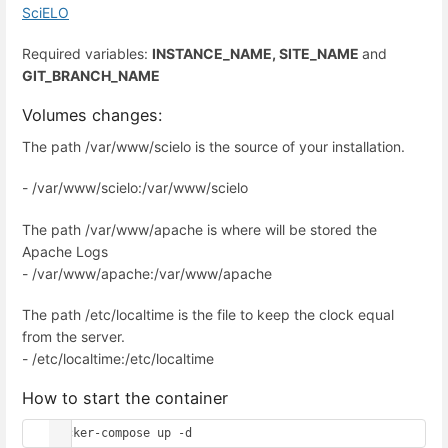
SciELO
Required variables:
INSTANCE_NAME, SITE_NAME
and
GIT_BRANCH_NAME
Volumes changes:
The path /var/www/scielo is the source of your installation.
- /var/www/scielo:/var/www/scielo
The path /var/www/apache is where will be stored the
Apache Logs
- /var/www/apache:/var/www/apache
The path /etc/localtime is the file to keep the clock equal
from the server.
- /etc/localtime:/etc/localtime
How to start the container
docker-compose up -d