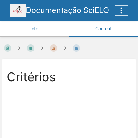
Documentação SciELO
Info
Content
Critérios
Enter
section
select
mode